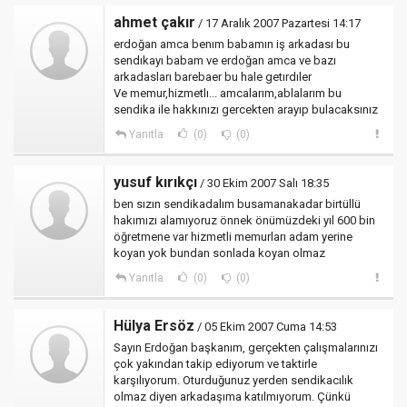
ahmet çakır
/ 17 Aralık 2007 Pazartesi 14:17
erdoğan amca benım babamın iş arkadası bu
sendıkayı babam ve erdoğan amca ve bazı
arkadasları barebaer bu hale getırdıler
Ve memur,hizmetlı... amcalarım,ablalarım bu
sendika ile hakkınızı gercekten arayıp bulacaksınız
Yanıtla
(0)
(0)
yusuf kırıkçı
/ 30 Ekim 2007 Salı 18:35
ben sızın sendikadalım busamanakadar birtüllü
hakımızı alamıyoruz önnek önümüzdeki yıl 600 bin
öğretmene var hizmetli memurları adam yerine
koyan yok bundan sonlada koyan olmaz
Yanıtla
(0)
(0)
Hülya Ersöz
/ 05 Ekim 2007 Cuma 14:53
Sayın Erdoğan başkanım, gerçekten çalışmalarınızı
çok yakından takip ediyorum ve taktirle
karşılıyorum. Oturduğunuz yerden sendikacılık
olmaz diyen arkadaşıma katılmıyorum. Çünkü