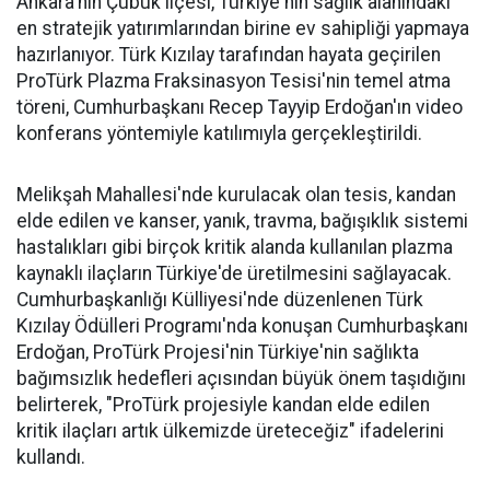
Ankara'nın Çubuk ilçesi, Türkiye'nin sağlık alanındaki
en stratejik yatırımlarından birine ev sahipliği yapmaya
hazırlanıyor. Türk Kızılay tarafından hayata geçirilen
ProTürk Plazma Fraksinasyon Tesisi'nin temel atma
töreni, Cumhurbaşkanı Recep Tayyip Erdoğan'ın video
konferans yöntemiyle katılımıyla gerçekleştirildi.
Melikşah Mahallesi'nde kurulacak olan tesis, kandan
elde edilen ve kanser, yanık, travma, bağışıklık sistemi
hastalıkları gibi birçok kritik alanda kullanılan plazma
kaynaklı ilaçların Türkiye'de üretilmesini sağlayacak.
Cumhurbaşkanlığı Külliyesi'nde düzenlenen Türk
Kızılay Ödülleri Programı'nda konuşan Cumhurbaşkanı
Erdoğan, ProTürk Projesi'nin Türkiye'nin sağlıkta
bağımsızlık hedefleri açısından büyük önem taşıdığını
belirterek, "ProTürk projesiyle kandan elde edilen
kritik ilaçları artık ülkemizde üreteceğiz" ifadelerini
kullandı.