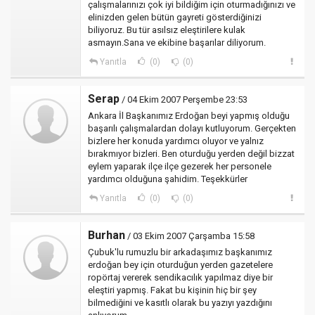
çalışmalarınızı çok iyi bildiğim için oturmadığınızı ve
elinizden gelen bütün gayreti gösterdiğinizi
biliyoruz. Bu tür asılsız eleştirilere kulak
asmayın.Sana ve ekibine başarılar diliyorum.
Yanıtla
(0)
(0)
Serap
/ 04 Ekim 2007 Perşembe 23:53
Ankara İl Başkanımız Erdoğan beyi yapmış olduğu
başarılı çalışmalardan dolayı kutluyorum. Gerçekten
bizlere her konuda yardımcı oluyor ve yalnız
bırakmıyor bizleri. Ben oturduğu yerden değil bizzat
eylem yaparak ilçe ilçe gezerek her personele
yardımcı olduğuna şahidim. Teşekkürler
Yanıtla
(0)
(0)
Burhan
/ 03 Ekim 2007 Çarşamba 15:58
Çubuk'lu rumuzlu bir arkadaşımız başkanımız
erdoğan bey için oturduğun yerden gazetelere
ropörtaj vererek sendikacılık yapılmaz diye bir
eleştiri yapmış. Fakat bu kişinin hiç bir şey
bilmediğini ve kasıtlı olarak bu yazıyı yazdığını