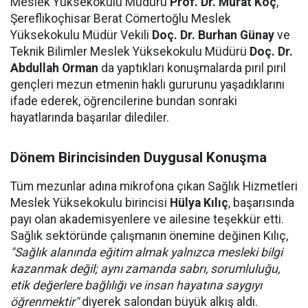
Meslek Yüksekokulu Müdürü
Prof. Dr. Murat Koç
,
Şereflikoçhisar Berat Cömertoğlu Meslek
Yüksekokulu Müdür Vekili
Doç. Dr. Burhan Günay
ve
Teknik Bilimler Meslek Yüksekokulu Müdürü
Doç. Dr.
Abdullah Orman
da yaptıkları konuşmalarda pırıl pırıl
gençleri mezun etmenin haklı gururunu yaşadıklarını
ifade ederek, öğrencilerine bundan sonraki
hayatlarında başarılar dilediler.
Dönem Birincisinden Duygusal Konuşma
Tüm mezunlar adına mikrofona çıkan Sağlık Hizmetleri
Meslek Yüksekokulu birincisi
Hülya Kılıç
, başarısında
payı olan akademisyenlere ve ailesine teşekkür etti.
Sağlık sektöründe çalışmanın önemine değinen Kılıç,
"Sağlık alanında eğitim almak yalnızca mesleki bilgi
kazanmak değil; aynı zamanda sabrı, sorumluluğu,
etik değerlere bağlılığı ve insan hayatına saygıyı
öğrenmektir"
diyerek salondan büyük alkış aldı.