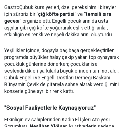
GastroÇubuk kursiyerleri, özel gereksinimli bireyler
için sürpriz bir
"çiğ köfte partisi"
ve
"temsili sıra
gecesi"
organize etti. Engelli çocukların da usta
aşçılar gibi çiğ köfte yoğurarak eşlik ettiği anlar,
etkinliğin en renkli ve neşeli dakikalarını oluşturdu.
Yeşillikler içinde, doğayla baş başa gerçekleştirilen
programda büyükler halay çekip yakan top oynayarak
çocukluk günlerine dönerken; çocuklar ise
seslendirdikleri şarkılarla büyüklerinden tam not aldı.
Çubuk Engelli ve Engelli Dostları Derneği Başkanı
Bünyamin Çevik de gitarıyla sahne alarak verdiği mini
konserle güne ayrı bir renk kattı.
"Sosyal Faaliyetlerle Kaynaşıyoruz"
Etkinliğin ev sahiplerinden Kadın El İşleri Atölyesi
Sorumlusu
Neslihan Yiğiner
, kursiyerlerin sadece