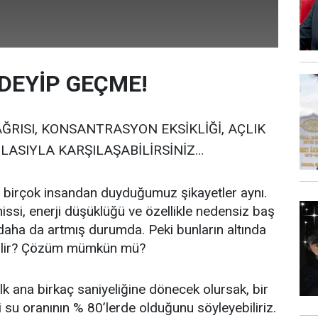
DEYİP GEÇME!
ĞRISI, KONSANTRASYON EKSİKLİĞİ, AÇLIK
ZLASIYLA KARŞILAŞABİLİRSİNİZ…
e birçok insandan duyduğumuz şikayetler aynı.
hissi, enerji düşüklüğü ve özellikle nedensiz baş
 daha da artmış durumda. Peki bunların altında
bilir? Çözüm mümkün mü?
lk ana birkaç saniyeliğine dönecek olursak, bir
su oranının % 80’lerde olduğunu söyleyebiliriz.