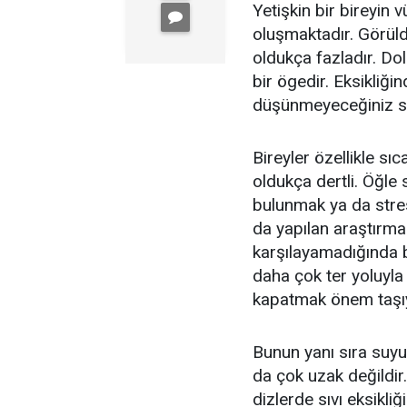
Yetişkin bir bireyin
oluşmaktadır. Görül
oldukça fazladır. Do
bir ögedir. Eksikliği
düşünmeyeceğiniz son
Bireyler özellikle sı
oldukça dertli. Öğle 
bulunmak ya da stres
da yapılan araştırmal
karşılayamadığında b
daha çok ter yoluyla 
kapatmak önem taşı
Bunun yanı sıra suyu
da çok uzak değildir
dizlerde sıvı eksikli