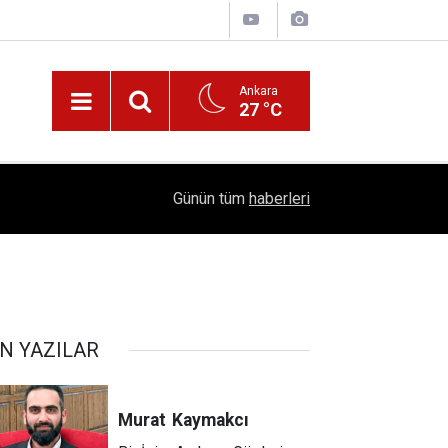
Ankara
27 °C
!
16:41
1504 Kep, Tek Bir Hedef: Bilim Kenti Çubuk
Günün tüm
haberleri
N YAZILAR
Murat
Kaymakcı