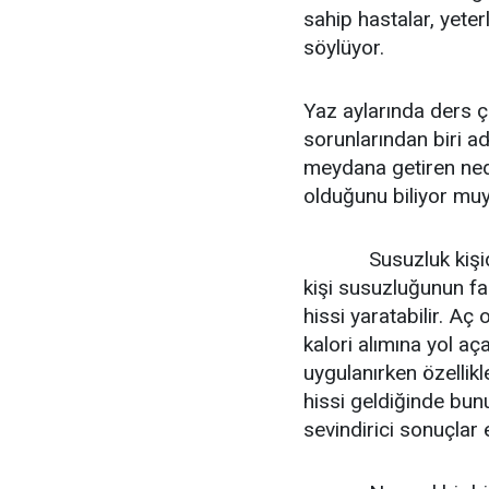
sahip hastalar, yeter
söylüyor.
Yaz aylarında ders 
sorunlarından biri 
meydana getiren ned
olduğunu biliyor mu
Susuzluk kişide kr
kişi susuzluğunun f
hissi yaratabilir. Aç
kalori alımına yol aç
uygulanırken özellikl
hissi geldiğinde bunu
sevindirici sonuçlar 