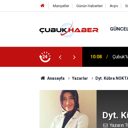
Manşetler
Günün Haberleri
Arşiv
S
GÜNCE
10:08
Çubuk’ta
24
12:06
ÇUBUK’T
Anasayfa
Yazarlar
Dyt. Kübra NOKT
Dyt. 
Yazarın T