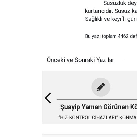
Susuzluk deyip ge
kurtarıcıdır. Susuz ka
Sağlıklı ve keyifli
Bu yazı toplam 4462 de
Önceki ve Sonraki Yazılar
Şuayip Yaman Görünen K
“HIZ KONTROL CİHAZLARI” KONMALI