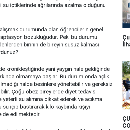
li su içtiklerinde ağrılarında azalma olduğunu
çalışmak durumunda olan öğrencilerin genel
adaptasyon bozukluğudur. Peki bu durumu
Çu
İl
enlerden birinin de bireyin susuz kalması
ydunuz?
onikleştiğinde yani yaygın hale geldiğinde
arkında olmamaya başlar. Bu durum onda açlık
 olmadığı halde besinlere yöneltebilir ve gereksiz
abilir. Çoğu obez bireylerde diyet tedavisi
e yeterli su alımına dikkat ederek ve acıkma
 su içip bastırarak kilo kaybında kişiyi
elde edilmektedir.
ÇU
CO