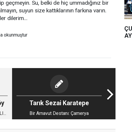
çmeyin. Su, belki de hiç ummadığınız bir
lmayın, suyun size kattıklarının farkına varın.
 günler dilerim…
ÇU
AY
fa okunmuştur
öy
Tarık Sezai Karatepe
...
Bir Arnavut Destanı: Çamerya