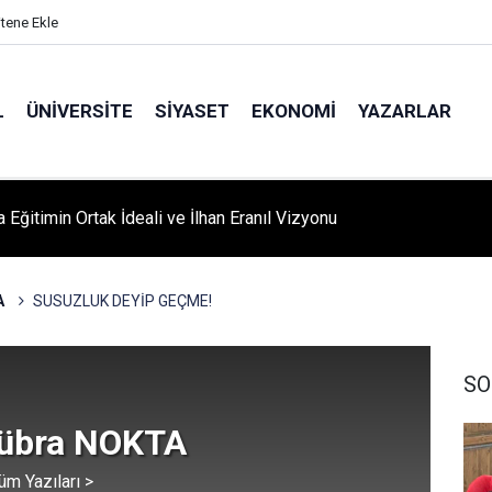
itene Ekle
L
ÜNIVERSITE
SIYASET
EKONOMI
YAZARLAR
 Eğitimin Ortak İdeali ve İlhan Eranıl Vizyonu
A ‘YAZA MERHABA’ COŞKUSU: Kursiyerler Gönüllerince Eğlendi
A
SUSUZLUK DEYİP GEÇME!
SO
Kübra NOKTA
üm Yazıları >