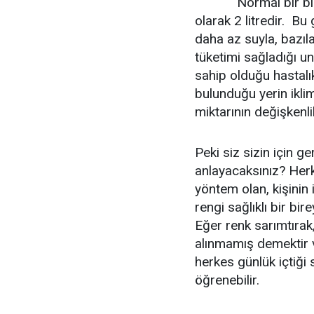
Normal bir bireyin
olarak 2 litredir. Bu
daha az suyla, bazıla
tüketimi sağladığı u
sahip olduğu hastalık
bulunduğu yerin iklim
miktarının değişkenl
Peki siz sizin için g
anlayacaksınız? Herk
yöntem olan, kişinin 
rengi sağlıklı bir bir
Eğer renk sarımtırak,
alınmamış demektir v
herkes günlük içtiği
öğrenebilir.