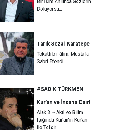
Bir İsim Anılınca Gözlerin
Doluyorsa...
Tarık Sezai
Karatepe
Tokatlı bir âlim: Mustafa
Sabri Efendi
#SADIK TÜRKMEN
Kur'an ve İnsana
Dair!
Alak 3 ~ Akıl ve Bilim
Işığında Kur'an'ın Kur'an
ile Tefsiri