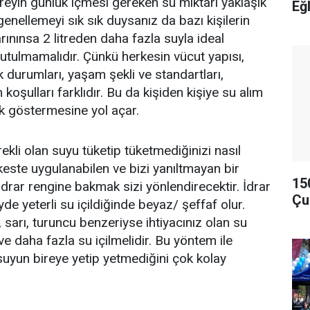
 günlük içmesi gereken su miktarı yaklaşık
Eğ
 genellemeyi sık sık duysanız da bazı kişilerin
rınınsa 2 litreden daha fazla suyla ideal
nutulmamalıdır. Çünkü herkesin vücut yapısı,
 durumları, yaşam şekli ve standartları,
 koşulları farklıdır. Bu da kişiden kişiye su alım
ik göstermesine yol açar.
erekli olan suyu tüketip tüketmediğinizi nasıl
este uygulanabilen ve bizi yanıltmayan bir
15
idrar rengine bakmak sizi yönlendirecektir. İdrar
Çu
eyde yeterli su içildiğinde beyaz/ şeffaf olur.
 sarı, turuncu benzeriyse ihtiyacınız olan su
e daha fazla su içilmelidir. Bu yöntem ile
 suyun bireye yetip yetmediğini çok kolay