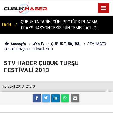
ÇUBUK'TA TARİHİ GÜN: PROTÜRK PLAZMA
16:14
FRAKSİNASYON TESİSİ'NİN TEMELİ ATILDI
Anasayfa
Web Tv
ÇUBUK TURŞUSU
STV HABER
ÇUBUK TURŞU FESTİVALİ 2013
STV HABER ÇUBUK TURŞU
FESTİVALİ 2013
13 Eylül 2013
21:40