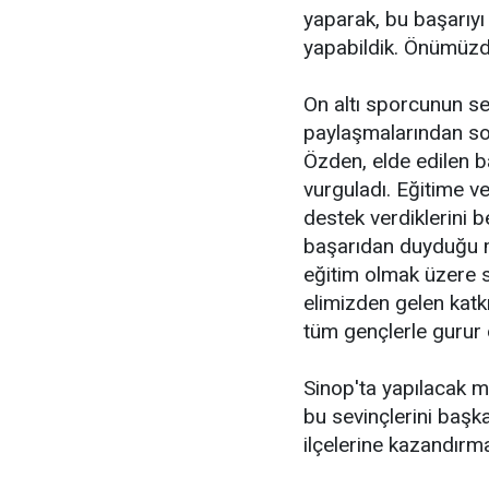
yaparak, bu başarıyı
yapabildik. Önümüzde
On altı sporcunun sev
paylaşmalarından s
Özden, elde edilen ba
vurguladı. Eğitime 
destek verdiklerini 
başarıdan duyduğu m
eğitim olmak üzere s
elimizden gelen katk
tüm gençlerle gurur
Sinop'ta yapılacak m
bu sevinçlerini başka
ilçelerine kazandırm