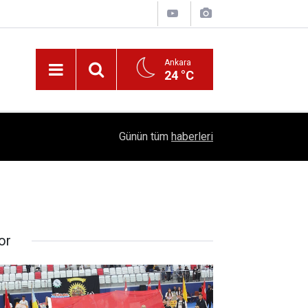
Ankara
24 °C
!
16:41
1504 Kep, Tek Bir Hedef: Bilim Kenti Çubuk
Günün tüm
haberleri
or