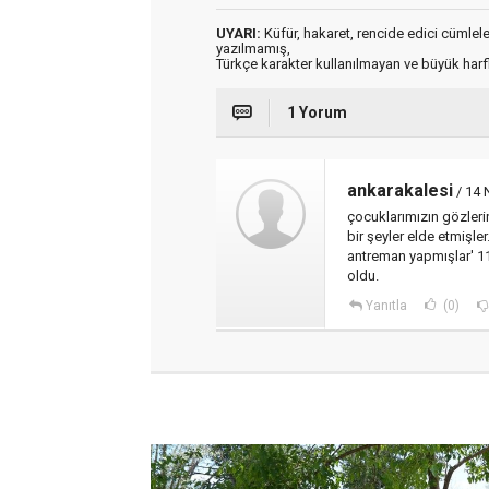
UYARI:
Küfür, hakaret, rencide edici cümleler 
yazılmamış,
Türkçe karakter kullanılmayan ve büyük har
1 Yorum
ankarakalesi
/ 14 
çocuklarımızın gözleri
bir şeyler elde etmişl
antreman yapmışlar' 1
oldu.
Yanıtla
(0)