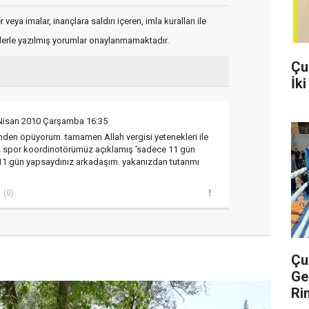
veya imalar, inançlara saldırı içeren, imla kuralları ile
flerle yazılmış yorumlar onaylanmamaktadır.
Çu
İk
Nisan 2010 Çarşamba 16:35
nden öpüyorum. tamamen Allah vergisi yetenekleri ile
er. spor koordinotörümüz açıklamış 'sadece 11 gün
11 gün yapsaydınız arkadaşım. yakanızdan tutanmı
(0)
Çu
Ge
Ri