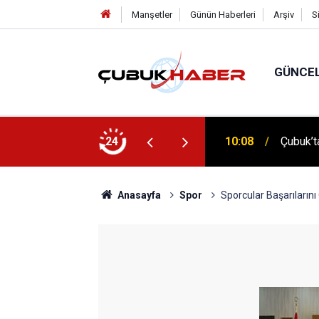
Manşetler
Günün Haberleri
Arşiv
S
GÜNCE
 İlhan Eranıl Vizyonu
24
12:06
ÇUBUK’T
Anasayfa
Spor
Sporcular Başarılarını