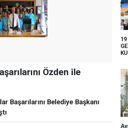
19
GE
KU
şarılarını Özden ile
ar Başarılarını Belediye Başkanı
ştı
Ay