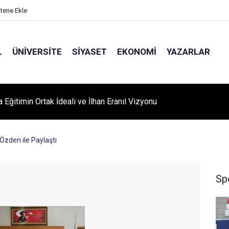
itene Ekle
L
ÜNIVERSITE
SIYASET
EKONOMI
YAZARLAR
A ‘YAZA MERHABA’ COŞKUSU: Kursiyerler Gönüllerince Eğlendi
 Özden ile Paylaştı
Sp