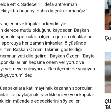
 elde ettik. Sadece 11 defa antrenman
ki yıl bu başarıyı daha da çok artıracağız.'
inçlerini ve kupalarını kendisiyle
on derece mutlu olduğunu kaydeden Başkan
şarı ile sporcuların ilçenin gururu olduklarını
Çu
ve sporcuya her zaman imkanları ölçüsünde
belirten Başkan Özden, takımın gösterdiği
emnuniyeti dile getirdi. Başkan Özden, 'Başta
por dallarının hepsine önem veriyoruz ve
ıyı vermeye çalışıyoruz. Ben ilçemizde yaşayan
 duyuyorum' dedi.
üsabakalara katılmayı hak kazanan sporcular,
nları ile paylaşmak istediklerini ve yeni kupaları
ak için mücadele edeceklerini söylediler.
ÇU
‘B