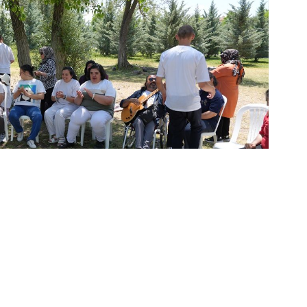
‘YAZA MERHABA’
rsiyerler Gönüllerince