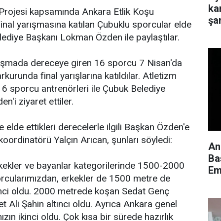
ka
 Projesi kapsamında Ankara Etlik Koşu
şa
inal yarışmasına katılan Çubuklu sporcular elde
Belediye Başkanı Lokman Özden ile paylaştılar.
rışmada dereceye giren 16 sporcu 7 Nisan'da
kurunda final yarışlarına katıldılar. Atletizm
16 sporcu antrenörleri ile Çubuk Belediye
'i ziyaret ettiler.
 elde ettikleri derecelerle ilgili Başkan Özden'e
 koordinatörü Yalçın Arıcan, şunları söyledi:
An
Ba
erkekler ve bayanlar kategorilerinde 1500-2000
Em
rcularımızdan, erkekler de 1500 metre de
nci oldu. 2000 metrede koşan Sedat Genç
Ali Şahin altıncı oldu. Ayrıca Ankara genel
ın ikinci oldu. Çok kısa bir sürede hazırlık