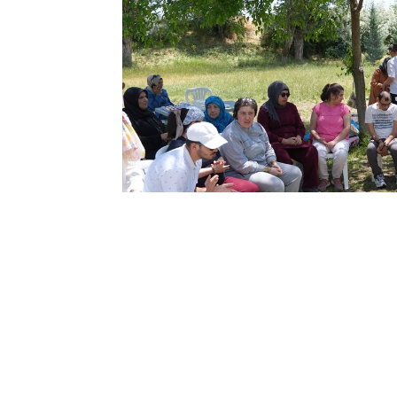
12:06
ÇUBUK’TA 
COŞKUSU: Ku
18 Haziran 2026
Eğlendi!