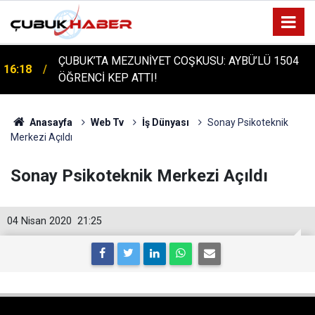
ÇUBUK'TA TARİHİ GÜN: PROTÜRK PLAZMA
16:14
FRAKSİNASYON TESİSİ'NİN TEMELİ ATILDI
Anasayfa
Web Tv
İş Dünyası
Sonay Psikoteknik
Merkezi Açıldı
Sonay Psikoteknik Merkezi Açıldı
04 Nisan 2020
21:25