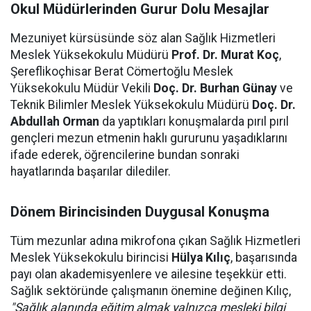
Okul Müdürlerinden Gurur Dolu Mesajlar
Mezuniyet kürsüsünde söz alan Sağlık Hizmetleri
Meslek Yüksekokulu Müdürü
Prof. Dr. Murat Koç
,
Şereflikoçhisar Berat Cömertoğlu Meslek
Yüksekokulu Müdür Vekili
Doç. Dr. Burhan Günay
ve
Teknik Bilimler Meslek Yüksekokulu Müdürü
Doç. Dr.
Abdullah Orman
da yaptıkları konuşmalarda pırıl pırıl
gençleri mezun etmenin haklı gururunu yaşadıklarını
ifade ederek, öğrencilerine bundan sonraki
hayatlarında başarılar dilediler.
Dönem Birincisinden Duygusal Konuşma
Tüm mezunlar adına mikrofona çıkan Sağlık Hizmetleri
Meslek Yüksekokulu birincisi
Hülya Kılıç
, başarısında
payı olan akademisyenlere ve ailesine teşekkür etti.
Sağlık sektöründe çalışmanın önemine değinen Kılıç,
"Sağlık alanında eğitim almak yalnızca mesleki bilgi