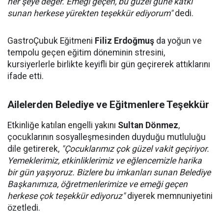
her şeye değer. Emeği geçen, bu güzel güne katkı
sunan herkese yürekten teşekkür ediyorum"
dedi.
GastroÇubuk Eğitmeni
Filiz Erdoğmuş
da yoğun ve
tempolu geçen eğitim döneminin stresini,
kursiyerlerle birlikte keyifli bir gün geçirerek attıklarını
ifade etti.
Ailelerden Belediye ve Eğitmenlere Teşekkür
Etkinliğe katılan engelli yakını
Sultan Dönmez
,
çocuklarının sosyalleşmesinden duyduğu mutluluğu
dile getirerek,
"Çocuklarımız çok güzel vakit geçiriyor.
Yemeklerimiz, etkinliklerimiz ve eğlencemizle harika
bir gün yaşıyoruz. Bizlere bu imkanları sunan Belediye
Başkanımıza, öğretmenlerimize ve emeği geçen
herkese çok teşekkür ediyoruz"
diyerek memnuniyetini
özetledi.