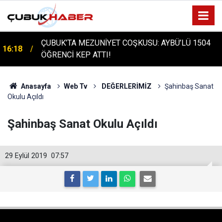
ÇUBUK'TA TARİHİ GÜN: PROTÜRK PLAZMA
16:14
FRAKSİNASYON TESİSİ'NİN TEMELİ ATILDI
Anasayfa
Web Tv
DEĞERLERİMİZ
Şahinbaş Sanat
Okulu Açıldı
Şahinbaş Sanat Okulu Açıldı
29 Eylül 2019
07:57