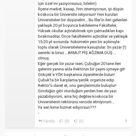
için özel mi yazıyorsunuz, bilelim)
İlçene market, kasap, fırın istemiyorsun, iyi düşün
koskoca bir Üniversite istiyorsun! Yeni kurulan
Üniversiteleri bir düşünelim... Bu İller'in ileri gelenleri
yaklaşık 20 yıl boyunca beldelerine Fakülteler,
Yüksek okullar açtırabilmek için çalmadıkları kapı
bırakmadılar. Önce fakültelerini açtırdılar ve yaklaşık
15-20 yıl sonunda -hükümetin yeni bir açılımıyla-
toplu olarak Üniversitelerine kavuştular. Sn yazar (!)
seninki si biraz ...ARMUT PİŞ AĞZIMA DÜŞ....
olmuş.
Eğer gerçek bir yazar isen; Çubuğun 20 tane ileri
gelenini yanına alda Rektörün bir çayını içmeye git!
Gökçek'e YÖK başkanına ziyaretlerde bulun!
Çubuk'ta bir karşılama/şenlik organize edip
Rektör'ü davet et, onu gençlerimizle buluştur!
Gördüğün gibi oturduğum yerden ben de yazı
yazabiliyorum, ama hiç değilse koskoca bir
Üniversitenin rektörünü rencide etmiyorum...
Ya sen kime hizmet ediyorsun???
-
Yanıtla
(0)
(0)