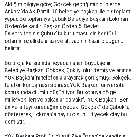
Aldığım bilgiye göre; Gökçek geçtiğimiz günlerde
Ankara"da AK Partili 10 belediye başkanı ile bir toplantı
yapar. Bu toplantıya Çubuk Belediye Başkanı Lokman
Özden"de katılır. Başkan Özden 5. Devlet
üniversitesinin Çubuk"ta kurulması için her türlü
ortamın özellikle arazi ve alt yapının hazır olduğunu
belirtir.
Bu proje karşısında heyecanlanan Büyükşehir
Belediye Başkanı Gökçek, Çok iyi olur demiş ve anında
YÖK Başkanı"nı telefonla arayarak görüşmüş. Gökçek,
telefon konuşması sonrası, YÖK Başkanı üniversite
konusunda olumlu düşünüyor. Bu konuya bölge
milletvekilleri ve bakanlar da vakıf.. YÖK Başkanı, Ben
üniversiteyi kuracağım diyecek. Gökçek" de Çubuk"u
göstererek, Lokman"a hayırlı olsun!.. diyecek olay bu..
demiştir.
YÖK Başkanı Prof. Dr. Yusuf Ziya Özcan"da kendisini