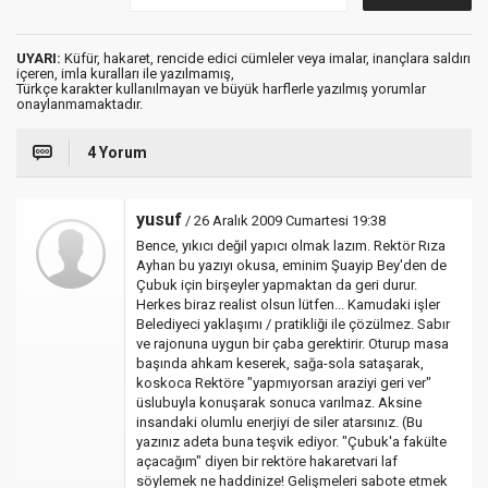
UYARI:
Küfür, hakaret, rencide edici cümleler veya imalar, inançlara saldırı
içeren, imla kuralları ile yazılmamış,
Türkçe karakter kullanılmayan ve büyük harflerle yazılmış yorumlar
onaylanmamaktadır.
4 Yorum
yusuf
/ 26 Aralık 2009 Cumartesi 19:38
Bence, yıkıcı değil yapıcı olmak lazım. Rektör Rıza
Ayhan bu yazıyı okusa, eminim Şuayip Bey'den de
Çubuk için birşeyler yapmaktan da geri durur.
Herkes biraz realist olsun lütfen... Kamudaki işler
Belediyeci yaklaşımı / pratikliği ile çözülmez. Sabır
ve rajonuna uygun bir çaba gerektirir. Oturup masa
başında ahkam keserek, sağa-sola sataşarak,
koskoca Rektöre "yapmıyorsan araziyi geri ver"
üslubuyla konuşarak sonuca varılmaz. Aksine
insandaki olumlu enerjiyi de siler atarsınız. (Bu
yazınız adeta buna teşvik ediyor. "Çubuk'a fakülte
açacağım" diyen bir rektöre hakaretvari laf
söylemek ne haddinize! Gelişmeleri sabote etmek