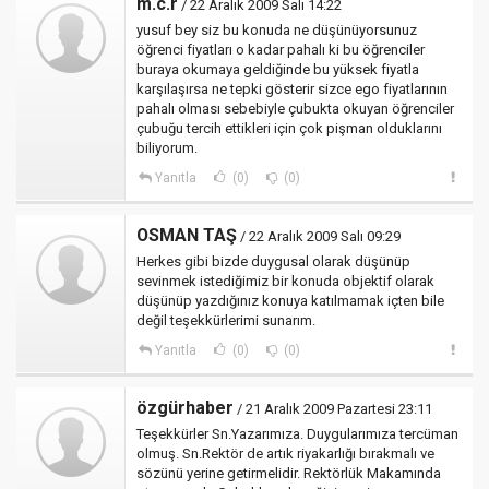
m.c.r
/ 22 Aralık 2009 Salı 14:22
yusuf bey siz bu konuda ne düşünüyorsunuz
öğrenci fiyatları o kadar pahalı ki bu öğrenciler
buraya okumaya geldiğinde bu yüksek fiyatla
karşılaşırsa ne tepki gösterir sizce ego fiyatlarının
pahalı olması sebebiyle çubukta okuyan öğrenciler
çubuğu tercih ettikleri için çok pişman olduklarını
biliyorum.
Yanıtla
(0)
(0)
OSMAN TAŞ
/ 22 Aralık 2009 Salı 09:29
Herkes gibi bizde duygusal olarak düşünüp
sevinmek istediğimiz bir konuda objektif olarak
düşünüp yazdığınız konuya katılmamak içten bile
değil teşekkürlerimi sunarım.
Yanıtla
(0)
(0)
özgürhaber
/ 21 Aralık 2009 Pazartesi 23:11
Teşekkürler Sn.Yazarımıza. Duygularımıza tercüman
olmuş. Sn.Rektör de artık riyakarlığı bırakmalı ve
sözünü yerine getirmelidir. Rektörlük Makamında