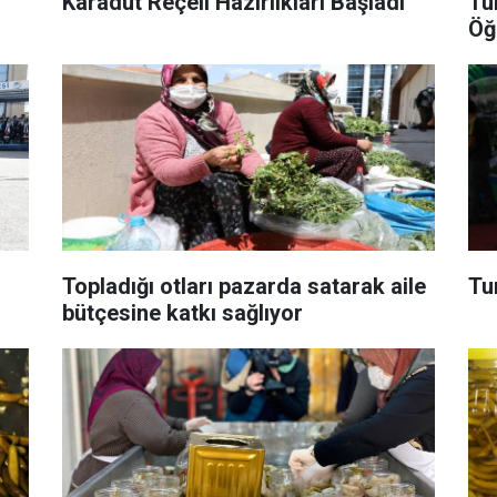
Karadut Reçeli Hazırlıkları Başladı
Tu
Öğ
Topladığı otları pazarda satarak aile
Tu
bütçesine katkı sağlıyor