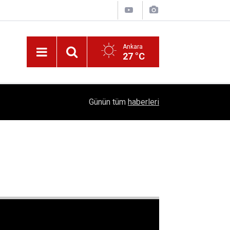
Ankara
27 °C
Nüfus Kütüğünde Çubuk Rüzgarı: Ankara'da "Çub
16:11
Günün tüm
haberleri
Belli Oldu!