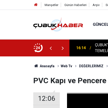
Manşetler
Günün Haberleri
Arşiv
S
GÜNCE
ÇUBUK'
: AYBÜ’LÜ 1504 ÖĞRENCİ KEP ATTI!
24
16:14
TEMELİ
Anasayfa
Web Tv
DEĞERLERİMİZ
PVC Kapı ve Pencere
12:06