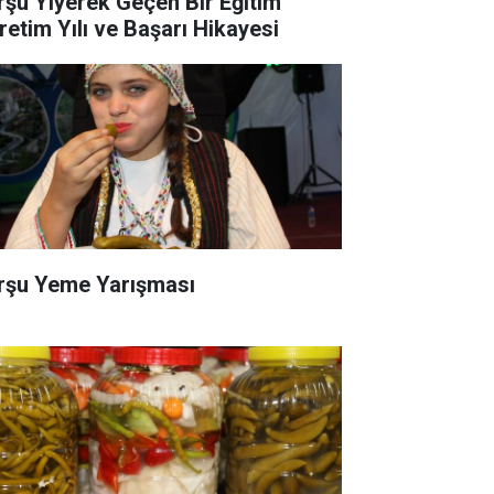
rşu Yiyerek Geçen Bir Eğitim
retim Yılı ve Başarı Hikayesi
rşu Yeme Yarışması