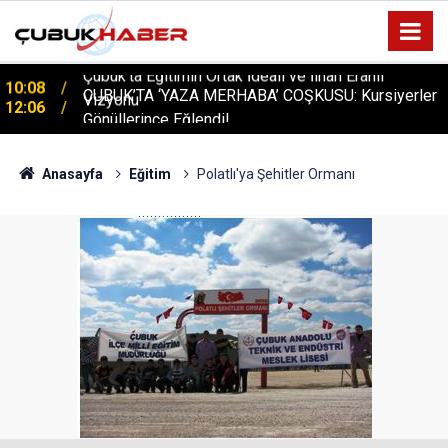
ÇUBUK’TA ‘YAZA MERHABA’ COŞKUSU: Kursiyerler
12:06
Gönüllerince Eğlendi!
Anasayfa
Eğitim
Polatlı'ya Şehitler Ormanı