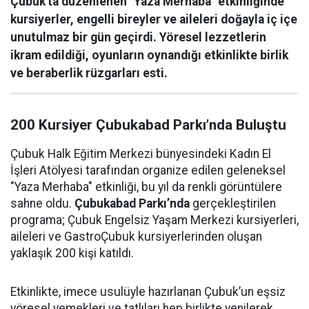
Çubuk'ta düzenlenen "Yaza Merhaba" etkinliğinde
kursiyerler, engelli bireyler ve aileleri doğayla iç içe
unutulmaz bir gün geçirdi. Yöresel lezzetlerin
ikram edildiği, oyunların oynandığı etkinlikte birlik
ve beraberlik rüzgarları esti.
200 Kursiyer Çubukabad Parkı’nda Buluştu
Çubuk Halk Eğitim Merkezi bünyesindeki Kadın El
İşleri Atölyesi tarafından organize edilen geleneksel
"Yaza Merhaba" etkinliği, bu yıl da renkli görüntülere
sahne oldu.
Çubukabad Parkı’nda
gerçekleştirilen
programa; Çubuk Engelsiz Yaşam Merkezi kursiyerleri,
aileleri ve GastroÇubuk kursiyerlerinden oluşan
yaklaşık 200 kişi katıldı.
Etkinlikte, imece usulüyle hazırlanan Çubuk’un eşsiz
yöresel yemekleri ve tatlıları hep birlikte yenilerek