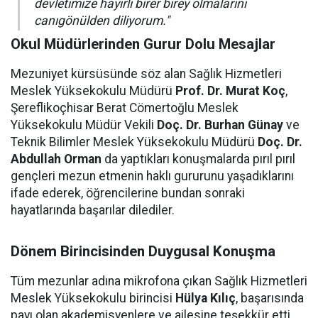
devletimize hayırlı birer birey olmalarını
canıgönülden diliyorum."
Okul Müdürlerinden Gurur Dolu Mesajlar
Mezuniyet kürsüsünde söz alan Sağlık Hizmetleri
Meslek Yüksekokulu Müdürü
Prof. Dr. Murat Koç
,
Şereflikoçhisar Berat Cömertoğlu Meslek
Yüksekokulu Müdür Vekili
Doç. Dr. Burhan Günay
ve
Teknik Bilimler Meslek Yüksekokulu Müdürü
Doç. Dr.
Abdullah Orman
da yaptıkları konuşmalarda pırıl pırıl
gençleri mezun etmenin haklı gururunu yaşadıklarını
ifade ederek, öğrencilerine bundan sonraki
hayatlarında başarılar dilediler.
Dönem Birincisinden Duygusal Konuşma
Tüm mezunlar adına mikrofona çıkan Sağlık Hizmetleri
Meslek Yüksekokulu birincisi
Hülya Kılıç
, başarısında
payı olan akademisyenlere ve ailesine teşekkür etti.