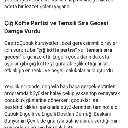
adeta bir lezzet şöleni yaşandı.
Çiğ Köfte Partisi ve Temsili Sıra Gecesi
Damga Vurdu
GastroÇubuk kursiyerleri, özel gereksinimli bireyler
için sürpriz bir
"çiğ köfte partisi"
ve
"temsili sıra
gecesi"
organize etti. Engelli çocukların da usta
aşçılar gibi çiğ köfte yoğurarak eşlik ettiği anlar,
etkinliğin en renkli ve neşeli dakikalarını oluşturdu.
Yeşillikler içinde, doğayla baş başa gerçekleştirilen
programda büyükler halay çekip yakan top oynayarak
çocukluk günlerine dönerken; çocuklar ise
seslendirdikleri şarkılarla büyüklerinden tam not aldı.
Çubuk Engelli ve Engelli Dostları Derneği Başkanı
Bünyamin Çevik de gitarıyla sahne alarak verdiği mini
konserle güne ayrı bir renk kattı.