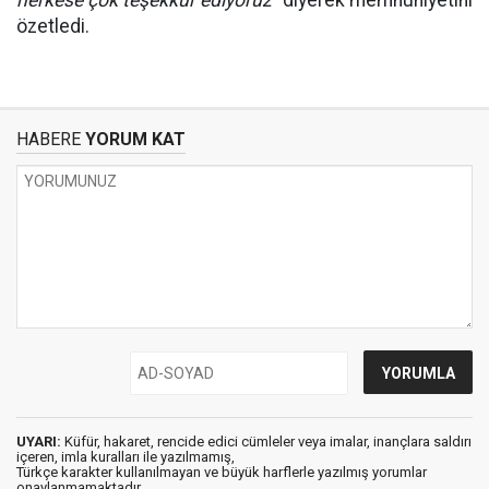
herkese çok teşekkür ediyoruz"
diyerek memnuniyetini
özetledi.
HABERE
YORUM KAT
UYARI:
Küfür, hakaret, rencide edici cümleler veya imalar, inançlara saldırı
içeren, imla kuralları ile yazılmamış,
Türkçe karakter kullanılmayan ve büyük harflerle yazılmış yorumlar
onaylanmamaktadır.