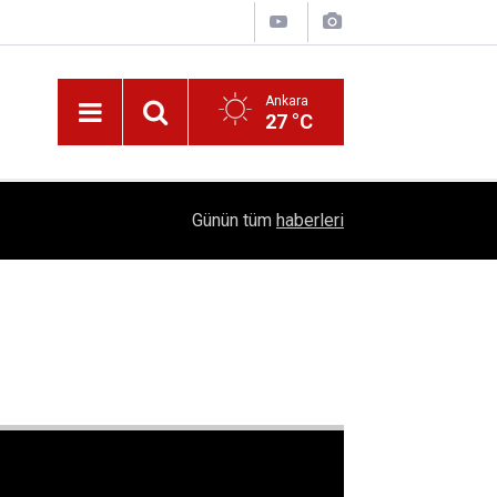
Ankara
27 °C
Nüfus Kütüğünde Çubuk Rüzgarı: Ankara'da "Çub
16:11
Günün tüm
haberleri
Belli Oldu!