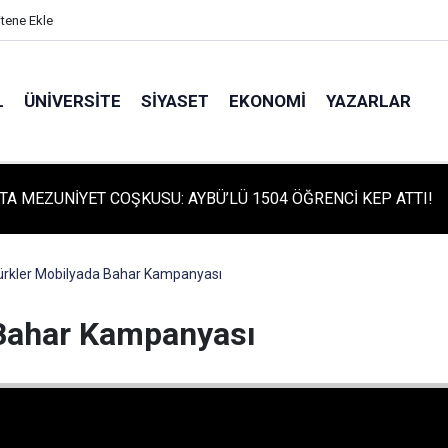
itene Ekle
L
ÜNIVERSITE
SIYASET
EKONOMI
YAZARLAR
TA TARİHİ GÜN: PROTÜRK PLAZMA FRAKSİNASYON TESİSİ'NİN
 ATILDI
ürkler Mobilyada Bahar Kampanyası
 Bahar Kampanyası