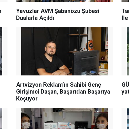
m
Yavuzlar AVM Şabanözü Şubesi
Ta
Dualarla Açıldı
İl
Artvizyon Reklam’ın Sahibi Genç
GÜ
Girişimci Daşan, Başarıdan Başarıya
ya
Koşuyor