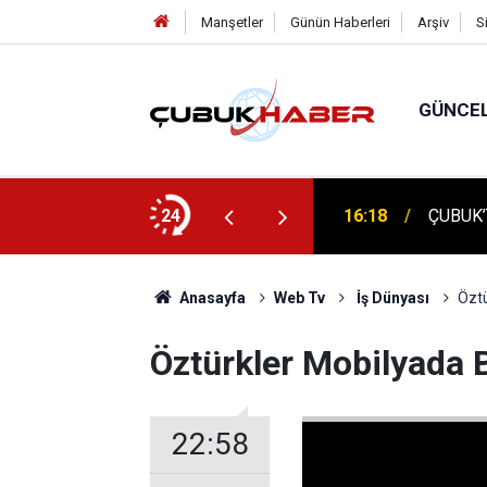
Manşetler
Günün Haberleri
Arşiv
S
GÜNCE
ÇUBUK'
: AYBÜ’LÜ 1504 ÖĞRENCİ KEP ATTI!
24
16:14
TEMELİ
Anasayfa
Web Tv
İş Dünyası
Özt
Öztürkler Mobilyada
22:58