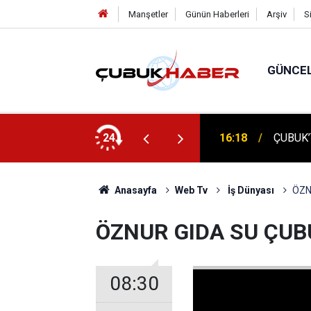
Manşetler
Günün Haberleri
Arşiv
S
GÜNCE
16:18
ÇUBUK’
ÇUBUK'
24
16:14
TEMELİ
Anasayfa
Web Tv
İş Dünyası
ÖZN
ÖZNUR GIDA SU ÇUB
08:30