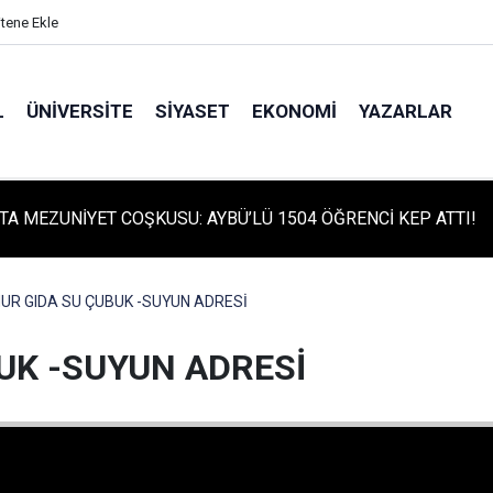
itene Ekle
L
ÜNIVERSITE
SIYASET
EKONOMI
YAZARLAR
TA MEZUNİYET COŞKUSU: AYBÜ’LÜ 1504 ÖĞRENCİ KEP ATTI!
TA TARİHİ GÜN: PROTÜRK PLAZMA FRAKSİNASYON TESİSİ'NİN
 ATILDI
UR GIDA SU ÇUBUK -SUYUN ADRESİ
UK -SUYUN ADRESİ