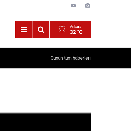
Ankara
32 °C
Nüfus Kütüğünde Çubuk Rüzgarı: Ankara'da "Çub
16:11
Günün tüm
haberleri
Belli Oldu!