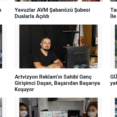
m
Yavuzlar AVM Şabanözü Şubesi
Ta
Dualarla Açıldı
İl
Artvizyon Reklam’ın Sahibi Genç
GÜ
Girişimci Daşan, Başarıdan Başarıya
ya
Koşuyor