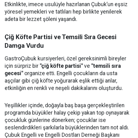
Etkinlikte, imece usulüyle hazırlanan Çubuk’un eşsiz
yöresel yemekleri ve tatlıları hep birlikte yenilerek
adeta bir lezzet şöleni yaşandı.
Çiğ Köfte Partisi ve Temsili Sıra Gecesi
Damga Vurdu
GastroÇubuk kursiyerleri, özel gereksinimli bireyler
için sürpriz bir
"çiğ köfte partisi"
ve
"temsili sıra
gecesi"
organize etti. Engelli çocukların da usta
aşçılar gibi çiğ köfte yoğurarak eşlik ettiği anlar,
etkinliğin en renkli ve neşeli dakikalarını oluşturdu.
Yeşillikler içinde, doğayla baş başa gerçekleştirilen
programda büyükler halay çekip yakan top oynayarak
çocukluk günlerine dönerken; çocuklar ise
seslendirdikleri şarkılarla büyüklerinden tam not aldı.
Çubuk Engelli ve Engelli Dostları Derneği Başkanı