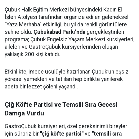
Çubuk Halk Eğitim Merkezi bünyesindeki Kadın El
İşleri Atölyesi tarafından organize edilen geleneksel
"Yaza Merhaba" etkinliği, bu yıl da renkli görüntülere
sahne oldu.
Çubukabad Parkı’nda
gerçekleştirilen
programa; Çubuk Engelsiz Yaşam Merkezi kursiyerleri,
aileleri ve GastroÇubuk kursiyerlerinden oluşan
yaklaşık 200 kişi katıldı.
Etkinlikte, imece usulüyle hazırlanan Çubuk’un eşsiz
yöresel yemekleri ve tatlıları hep birlikte yenilerek
adeta bir lezzet şöleni yaşandı.
Çiğ Köfte Partisi ve Temsili Sıra Gecesi
Damga Vurdu
GastroÇubuk kursiyerleri, özel gereksinimli bireyler
için sürpriz bir
"çiğ köfte partisi"
ve
"temsili sıra