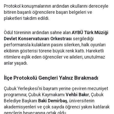
Protokol konuşmalarının ardından okullarını dereceyle
bitiren başarılı öğrencilere başarı belgeleri ve
plaketleri takdim edildi.
Ödül töreninin ardından sahne alan
AYBÜ Türk Müziği
Devlet Konservatuvarı Orkestrası
sergilediği
performansla kulakların pasını silerken, halk oyunları
ekibinin gösterisi törene büyük renk kattı. Hareketli
ritimlere eşlik eden öğrenciler ve aileleri, unutulmaz
anlar yaşadı.
İlçe Protokolü Gençleri Yalnız Bırakmadı
Çubuk Yerleşkesi’ni bayram yerine çeviren mezuniyet
programına; Çubuk Kaymakamı
Vehbi Bakır
, Çubuk
Belediye Başkanı
Baki Demirbaş
, üniversitenin
akademisyenleri ve çok sayıda öğrenci yakını katılarak
gençlerin heyecanına ortak oldu.