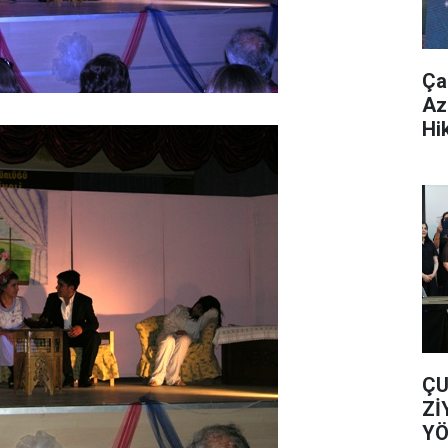
Ça
Az
Hi
ÇU
Zİ
YÖ