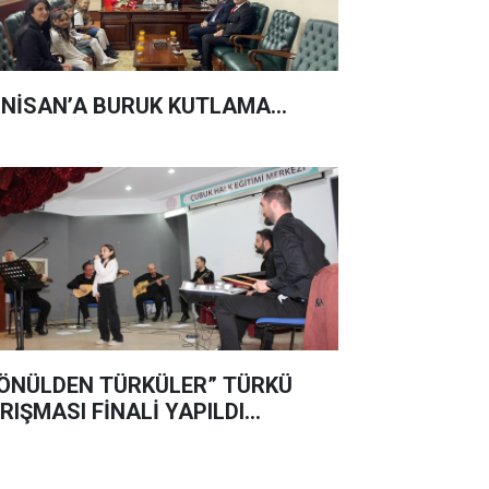
 NİSAN’A BURUK KUTLAMA...
ÖNÜLDEN TÜRKÜLER” TÜRKÜ
RIŞMASI FİNALİ YAPILDI…