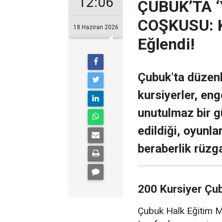
12:06
ÇUBUK’TA 
COŞKUSU: Ku
18 Haziran 2026
Eğlendi!
Çubuk'ta düzen
kursiyerler, enge
unutulmaz bir g
edildiği, oyunla
beraberlik rüzga
200 Kursiyer Çu
Çubuk Halk Eğitim Me