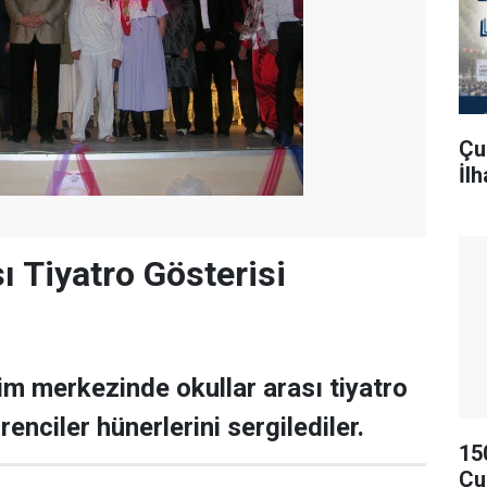
Çu
İl
ı Tiyatro Gösterisi
im merkezinde okullar arası tiyatro
enciler hünerlerini sergilediler.
15
Çu