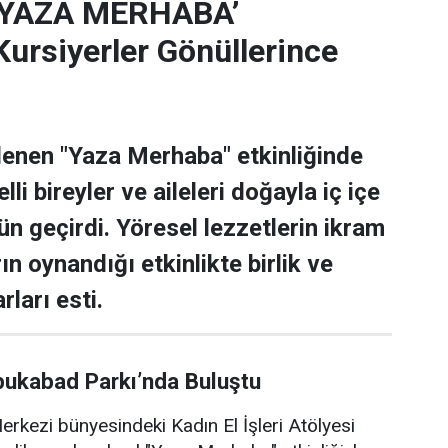
‘YAZA MERHABA’
rsiyerler Gönüllerince
lenen "Yaza Merhaba" etkinliğinde
lli bireyler ve aileleri doğayla iç içe
ün geçirdi. Yöresel lezzetlerin ikram
rın oynandığı etkinlikte birlik ve
rları esti.
bukabad Parkı’nda Buluştu
rkezi bünyesindeki Kadın El İşleri Atölyesi