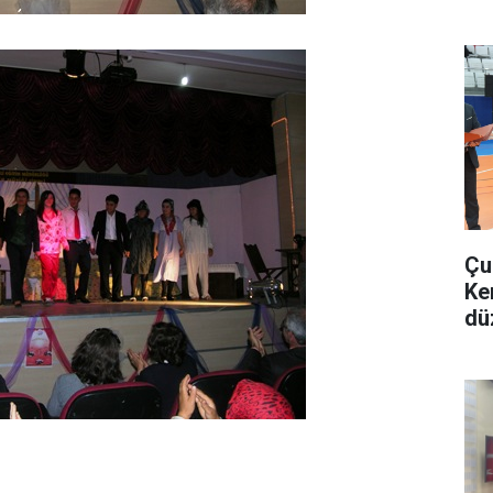
Çu
Ke
dü