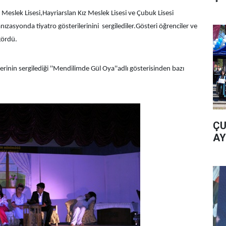
Meslek Lisesi,Hayriarslan Kız Meslek Lisesi ve Çubuk Lisesi
nızasyonda tiyatro gösterilerinini
sergilediler.Gösteri öğrenciler ve
gördü.
lerinin sergilediği ''Mendilimde Gül Oya''adlı gösterisinden bazı
ÇU
AY