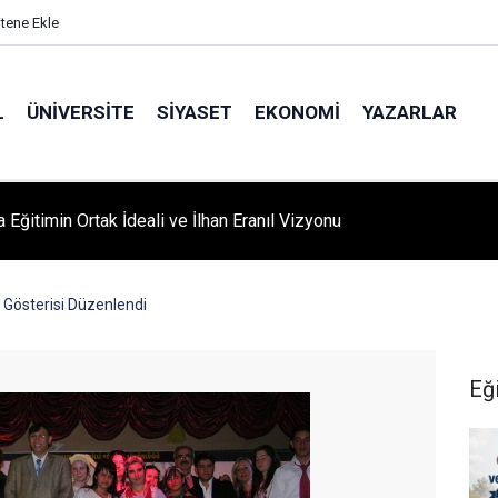
itene Ekle
L
ÜNIVERSITE
SIYASET
EKONOMI
YAZARLAR
A ‘YAZA MERHABA’ COŞKUSU: Kursiyerler Gönüllerince Eğlendi
o Gösterisi Düzenlendi
Eğ