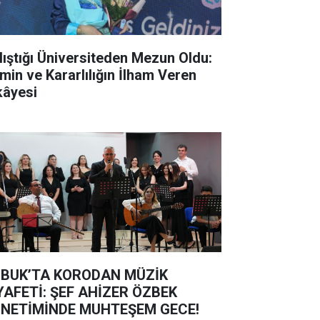
lıştığı Üniversiteden Mezun Oldu:
min ve Kararlılığın İlham Veren
kâyesi
BUK’TA KORODAN MÜZİK
YAFETİ: ŞEF AHİZER ÖZBEK
NETİMİNDE MUHTEŞEM GECE!