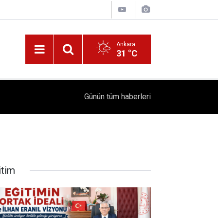
Ankara
31 °C
!
16:41
1504 Kep, Tek Bir Hedef: Bilim Kenti Çubuk
Günün tüm
haberleri
itim