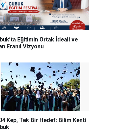
buk’ta Eğitimin Ortak İdeali ve
han Eranıl Vizyonu
04 Kep, Tek Bir Hedef: Bilim Kenti
buk