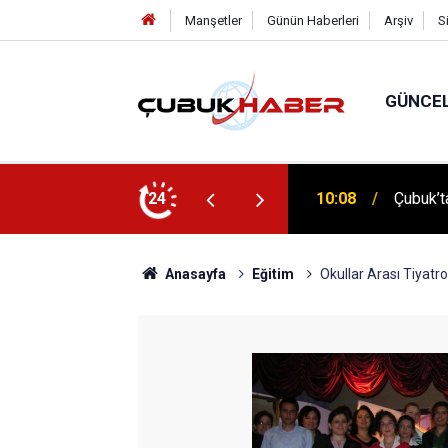
Manşetler
Günün Haberleri
Arşiv
S
GÜNCE
 İlhan Eranıl Vizyonu
24
12:06
ÇUBUK’T
Anasayfa
Eğitim
Okullar Arası Tiyatr