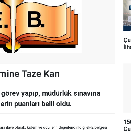
Çu
İl
imine Taze Kan
a görev yapıp, müdürlük sınavına
rin puanları belli oldu.
15
a ilave olarak, kıdem ve ödüllerin değerlendirildiği ek-2 belgesi
Çu