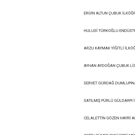
ERGİN ALTUN ÇUBUK İLKÖĞ
HULUSİ TÜRKOĞLU ENDÜSTR
ARZU KAYMAK YİĞİTLİ İLKÖ
AYHAN AYDOĞAN ÇUBUK LİS
SERVET GÜRDAĞ DUMLUPIN
SATILMIŞ PÜRLÜ GÜLDARPI 
CELALETTİN GÖZEN HAYRİ A