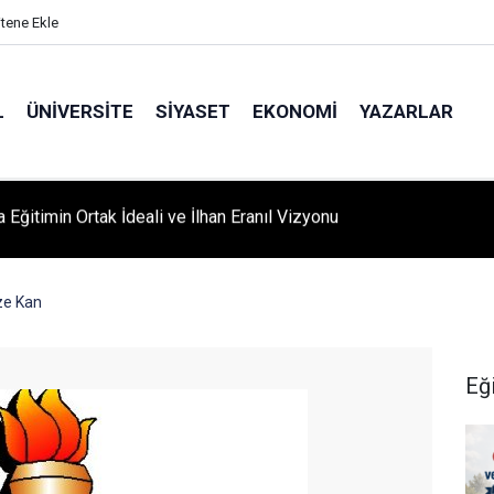
itene Ekle
L
ÜNIVERSITE
SIYASET
EKONOMI
YAZARLAR
A ‘YAZA MERHABA’ COŞKUSU: Kursiyerler Gönüllerince Eğlendi
ze Kan
Eğ