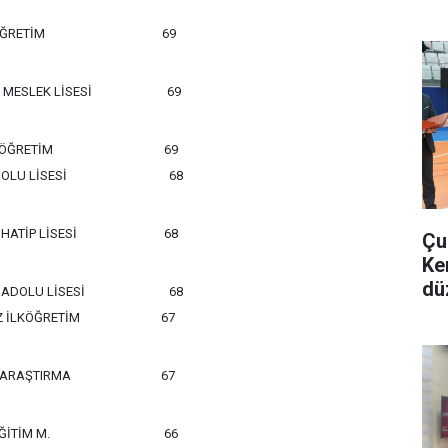
ÖĞRETİM
69
MESLEK LİSESİ
69
LKÖĞRETİM
69
OLU LİSESİ
68
ATİP LİSESİ
68
Çu
Ke
dü
ADOLU LİSESİ
68
Z İLKÖĞRETİM
67
 ARAŞTIRMA
67
İTİM M.
66