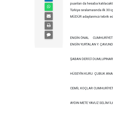
puanları da hesaba katılacak
Türkiye sıralamasında ilk 30 i
MÜDÜR adaylarımızı tebrik edi
ENGİN ÖNAL
CUMHURİYET
ENGİN YURTALAN Y. ÇAVUN
ŞABAN DERİCİ DUMLUPINAR
HÜSEYİN KURU
ÇUBUK ANAD
CEMİL KOÇLAR CUMHURİYET
AYDIN METE YAVUZ SELİM İ