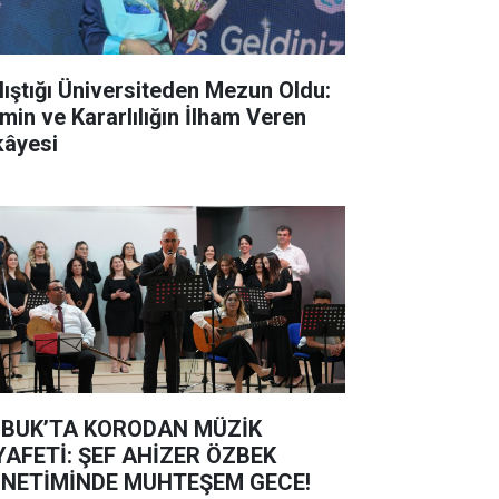
lıştığı Üniversiteden Mezun Oldu:
min ve Kararlılığın İlham Veren
kâyesi
BUK’TA KORODAN MÜZİK
YAFETİ: ŞEF AHİZER ÖZBEK
NETİMİNDE MUHTEŞEM GECE!