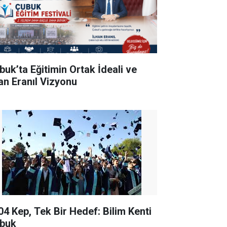
buk’ta Eğitimin Ortak İdeali ve
han Eranıl Vizyonu
04 Kep, Tek Bir Hedef: Bilim Kenti
buk