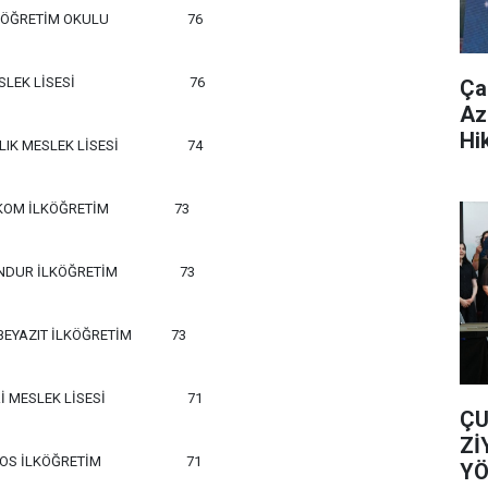
KÖĞRETİM OKULU
76
SLEK LİSESİ
76
Ça
Az
Hi
K MESLEK LİSESİ
74
KOM İLKÖĞRETİM
73
NDUR İLKÖĞRETİM
73
BEYAZIT İLKÖĞRETİM
73
 MESLEK LİSESİ
71
ÇU
Zİ
OS İLKÖĞRETİM
71
YÖ