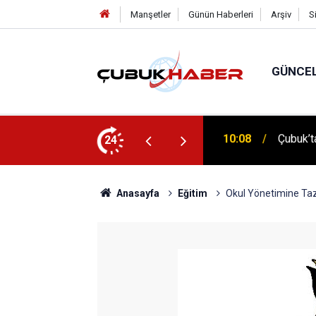
Manşetler
Günün Haberleri
Arşiv
S
GÜNCE
 İlhan Eranıl Vizyonu
24
12:06
ÇUBUK’T
Anasayfa
Eğitim
Okul Yönetimine Ta