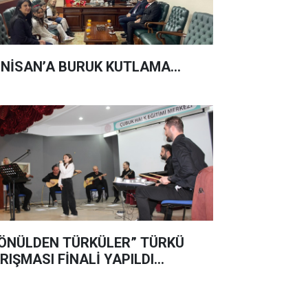
 NİSAN’A BURUK KUTLAMA...
ÖNÜLDEN TÜRKÜLER” TÜRKÜ
RIŞMASI FİNALİ YAPILDI…