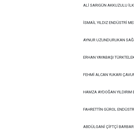
ALİ SARIGÜN AKKUZULU İL
İSMAİL YILDIZ ENDÜSTRİ ME
AYNUR UZUNDURUKAN SAĞLI
ERHAN YAYABAŞI TÜRKTELE
FEHMİ ALCAN YUKARI ÇAVU
HAMZA AYDOĞAN YILDIRIM 
FAHRETTİN GÜROL ENDÜSTRİ
ABDÜLGANİ ÇİFTÇİ BARBAR