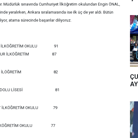
tır. Müdürlük sınavında Cumhuriyet İlköğretim okulundan Engin ÖNAL,
çinde yeralırken, Ankara sıralamasında ise ilk üç de yer aldı. Bütün
yor, atama sürecinde başarılar diliyoruz.
 İLKÖĞRETİM OKULU
91
DUR İLKÖĞRETİM
87
 İLÖĞRETİM
82
ÇU
AY
OLU LİSESİ
81
 İLKÖĞRETİM OKULU
79
LKÖĞRETİM OKULU
77