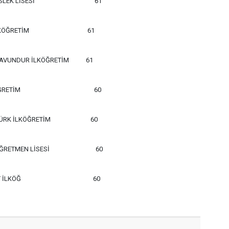
LEK LİSESİ
61
KÖĞRETİM
61
ÇAVUNDUR İLKÖĞRETİM
61
ĞRETİM
60
ÜRK İLKÖĞRETİM
60
ĞRETMEN LİSESİ
60
. BEYAZIT İLKÖĞ 60