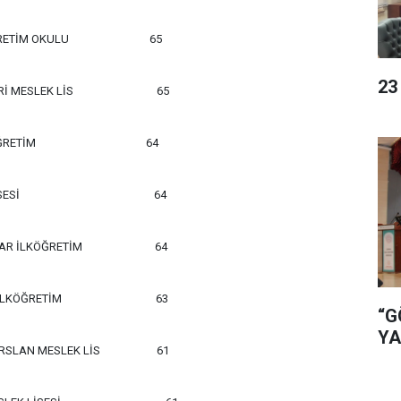
RETİM OKULU
65
23
İ MESLEK LİS
65
ĞRETİM
6
4
ESİ
64
AR İLKÖĞRETİM
64
İLKÖĞRETİM
63
“G
YA
RSLAN MESLEK LİS
61