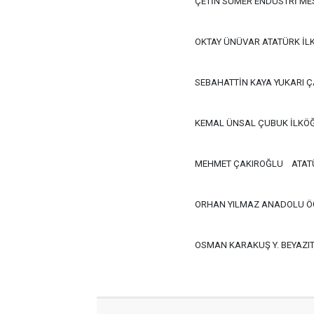
ÇETİN SÜMER ENDÜSTRİ MES
OKTAY ÜNÜVAR ATATÜRK İL
SEBAHATTİN KAYA YUKARI 
KEMAL ÜNSAL ÇUBUK İLKÖ
MEHMET ÇAKIROĞLU
ATAT
ORHAN YILMAZ ANADOLU Ö
OSMAN KARAKUŞ Y