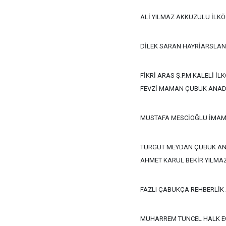
ALİ YILMAZ AKKUZULU İLK
DİLEK SARAN HAYRİARSLAN 
FİKRİ ARAS Ş.P.M KALELİ İ
FEVZİ MAMAN ÇUBUK ANAD
MUSTAFA MESCİOĞLU İMAMH
TURGUT MEYDAN ÇUBUK AN
AHMET KARUL BEKİR YILMA
FAZLI ÇABUKÇA REHBERLİK
MUHARREM TUNCEL HALK EĞ