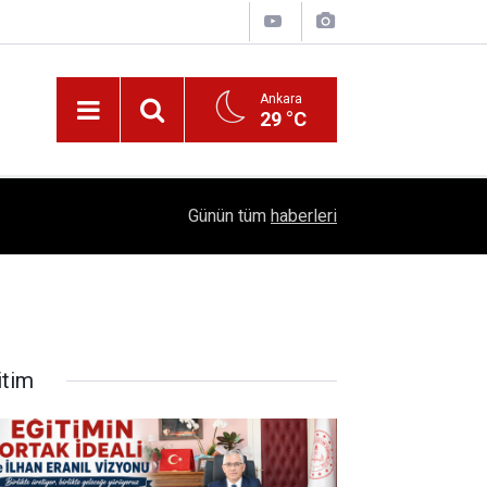
Ankara
29 °C
!
16:41
1504 Kep, Tek Bir Hedef: Bilim Kenti Çubuk
Günün tüm
haberleri
itim