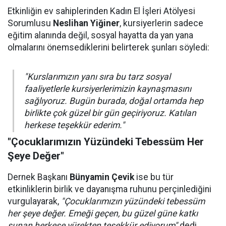
Etkinliğin ev sahiplerinden Kadın El İşleri Atölyesi
Sorumlusu
Neslihan Yiğiner
, kursiyerlerin sadece
eğitim alanında değil, sosyal hayatta da yan yana
olmalarını önemsediklerini belirterek şunları söyledi:
"Kurslarımızın yanı sıra bu tarz sosyal
faaliyetlerle kursiyerlerimizin kaynaşmasını
sağlıyoruz. Bugün burada, doğal ortamda hep
birlikte çok güzel bir gün geçiriyoruz. Katılan
herkese teşekkür ederim."
"Çocuklarımızın Yüzündeki Tebessüm Her
Şeye Değer"
Dernek Başkanı
Bünyamin Çevik
ise bu tür
etkinliklerin birlik ve dayanışma ruhunu perçinlediğini
vurgulayarak,
"Çocuklarımızın yüzündeki tebessüm
her şeye değer. Emeği geçen, bu güzel güne katkı
sunan herkese yürekten teşekkür ediyorum"
dedi.