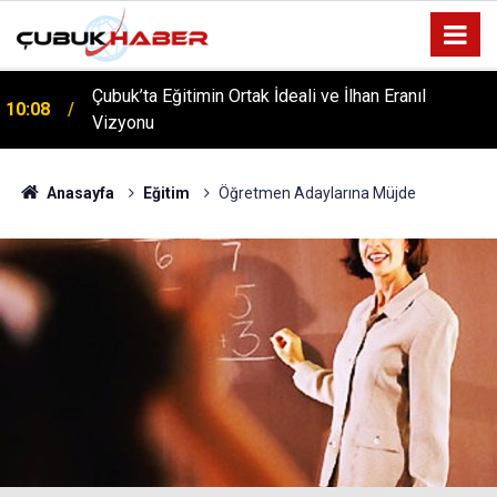
ÇUBUK’TA ‘YAZA MERHABA’ COŞKUSU: Kursiyerler
12:06
Gönüllerince Eğlendi!
Anasayfa
Eğitim
Öğretmen Adaylarına Müjde