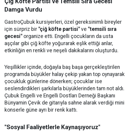
Çiğ Köfte Partisi ve Temsili Sıra Gecesi
Damga Vurdu
GastroÇubuk kursiyerleri, özel gereksinimli bireyler
için sürpriz bir
"çiğ köfte partisi"
ve
"temsili sıra
gecesi"
organize etti. Engelli çocukların da usta
aşçılar gibi çiğ köfte yoğurarak eşlik ettiği anlar,
etkinliğin en renkli ve neşeli dakikalarını oluşturdu.
Yeşillikler içinde, doğayla baş başa gerçekleştirilen
programda büyükler halay çekip yakan top oynayarak
çocukluk günlerine dönerken; çocuklar ise
seslendirdikleri şarkılarla büyüklerinden tam not aldı.
Çubuk Engelli ve Engelli Dostları Derneği Başkanı
Bünyamin Çevik de gitarıyla sahne alarak verdiği mini
konserle güne ayrı bir renk kattı.
"Sosyal Faaliyetlerle Kaynaşıyoruz"