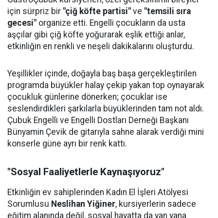
için sürpriz bir
"çiğ köfte partisi"
ve
"temsili sıra
gecesi"
organize etti. Engelli çocukların da usta
aşçılar gibi çiğ köfte yoğurarak eşlik ettiği anlar,
etkinliğin en renkli ve neşeli dakikalarını oluşturdu.
Yeşillikler içinde, doğayla baş başa gerçekleştirilen
programda büyükler halay çekip yakan top oynayarak
çocukluk günlerine dönerken; çocuklar ise
seslendirdikleri şarkılarla büyüklerinden tam not aldı.
Çubuk Engelli ve Engelli Dostları Derneği Başkanı
Bünyamin Çevik de gitarıyla sahne alarak verdiği mini
konserle güne ayrı bir renk kattı.
"Sosyal Faaliyetlerle Kaynaşıyoruz"
Etkinliğin ev sahiplerinden Kadın El İşleri Atölyesi
Sorumlusu
Neslihan Yiğiner
, kursiyerlerin sadece
eğitim alanında değil, sosyal hayatta da yan yana