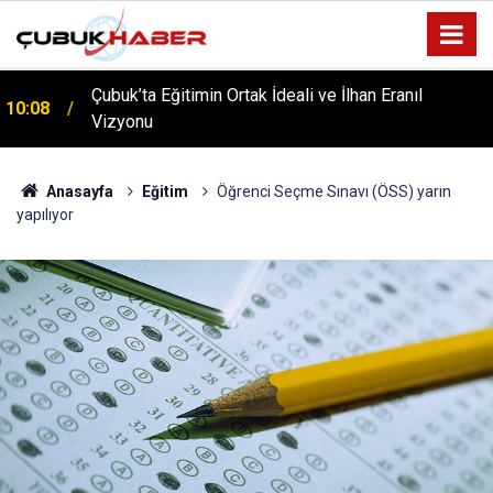
Çubuk’ta Eğitimin Ortak İdeali ve İlhan Eranıl
10:08
Vizyonu
ÇUBUK’TA ‘YAZA MERHABA’ COŞKUSU: Kursiyerler
12:06
Gönüllerince Eğlendi!
Anasayfa
Eğitim
Öğrenci Seçme Sınavı (ÖSS) yarın
yapılıyor