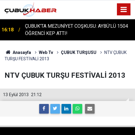
ÇUBUK'TA TARİHİ GÜN: PROTÜRK PLAZMA
16:14
FRAKSİNASYON TESİSİ'NİN TEMELİ ATILDI
Anasayfa
Web Tv
ÇUBUK TURŞUSU
NTV ÇUBUK
TURŞU FESTİVALİ 2013
NTV ÇUBUK TURŞU FESTİVALİ 2013
13 Eylül 2013
21:12