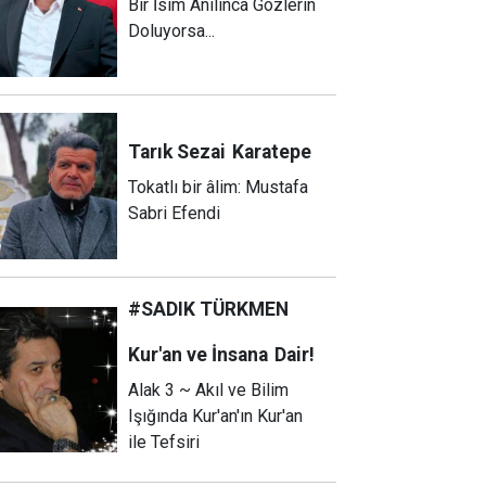
Bir İsim Anılınca Gözlerin
Doluyorsa...
Tarık Sezai
Karatepe
Tokatlı bir âlim: Mustafa
Sabri Efendi
#SADIK TÜRKMEN
Kur'an ve İnsana
Dair!
Alak 3 ~ Akıl ve Bilim
Işığında Kur'an'ın Kur'an
ile Tefsiri