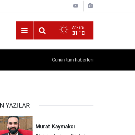
Ankara
31 °C
16:41
1504 Kep, Tek Bir Hedef: Bilim Kenti Çubuk
Günün tüm
haberleri
!
N YAZILAR
Murat
Kaymakcı