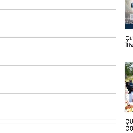
Çu
İl
ÇU
CO