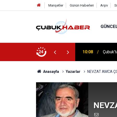
Manşetler
Günün Haberleri
Arşiv
S
GÜNCE
24
10:08
Çubuk’ta
12:06
ÇUBUK’T
Anasayfa
Yazarlar
NEVZAT AMCA Ç
NEVZ