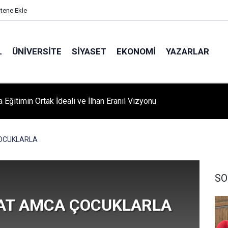
itene Ekle
L
ÜNIVERSITE
SIYASET
EKONOMI
YAZARLAR
 Eğitimin Ortak İdeali ve İlhan Eranıl Vizyonu
A ‘YAZA MERHABA’ COŞKUSU: Kursiyerler Gönüllerince Eğlendi
OCUKLARLA
SO
AT AMCA ÇOCUKLARLA