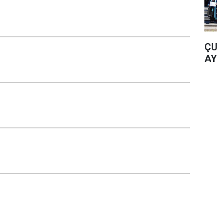
ÇU
AY