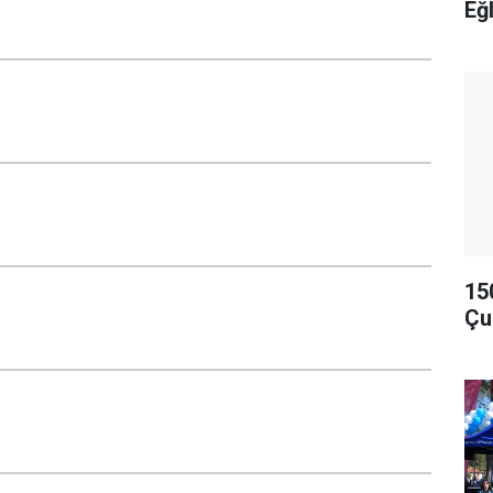
Eğ
15
Çu