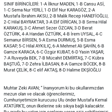
SINIF BİRİNCİLERİ: 1-A İlknur MADEN, 1-B Cansu ASİ,
1-C Sema Nur YERLİ, 1-D Elif Nur KARAGÖZ, 2-A
Mustafa İbrahim AKSU, 2-B Malik Recep HANEFİOĞLU,
2-C Hilal BAYRAKTAR, 3-A Elif DİRİCAN, 3-B Sırma Hilal
KARAKUŞ, 3-C Ahmet Sezer ÖZCAN, 3-D Berat
ÖZTÜRK, 4-A Handan ÖZTÜRK, 4-B İrem UYSAL, 4-C
Semanur BİRSEN, 5-A Esma DURMUŞ, 5-B Esma
KASAP, 5-C Hilal AYKILIÇ, 6-A Mehmet Ali ŞAHİN, 6-B
Gamze KARACA, 6-C Özgür KUBAT, 6-D Yasin YAŞAR,
7-A Ruveyda BEK, 7-B Mücahit DEMİRTAŞ, 7-C Kübra
BAŞTUĞ, 7-D Zehra İLBASAN, 8-A Gamze BÖCEK, 8-B
Murat ÇELİK, 8-C elif AKTAŞ, 8-D Halime EKŞİOĞLU
Muhtar Zeki AVAN; “ İnanıyorum ki bu okullarımızdan
mezun olan ve olacak öğrencilerimiz,
Cumhuriyetimizin kurucusu Ulu önder Mustafa Kemal
ATATÜRK’E, onun ilkelerine sıkı sıkıya bağlı kalacaktır.