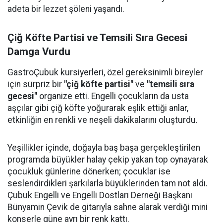
adeta bir lezzet şöleni yaşandı.
Çiğ Köfte Partisi ve Temsili Sıra Gecesi
Damga Vurdu
GastroÇubuk kursiyerleri, özel gereksinimli bireyler
için sürpriz bir
"çiğ köfte partisi"
ve
"temsili sıra
gecesi"
organize etti. Engelli çocukların da usta
aşçılar gibi çiğ köfte yoğurarak eşlik ettiği anlar,
etkinliğin en renkli ve neşeli dakikalarını oluşturdu.
Yeşillikler içinde, doğayla baş başa gerçekleştirilen
programda büyükler halay çekip yakan top oynayarak
çocukluk günlerine dönerken; çocuklar ise
seslendirdikleri şarkılarla büyüklerinden tam not aldı.
Çubuk Engelli ve Engelli Dostları Derneği Başkanı
Bünyamin Çevik de gitarıyla sahne alarak verdiği mini
konserle güne ayrı bir renk kattı.