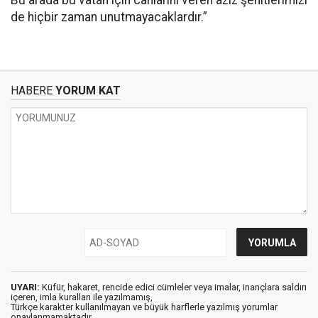
Bu arada bu vatan için canlarını veren aziz şehitlerimizi
de hiçbir zaman unutmayacaklardır.”
HABERE
YORUM KAT
UYARI:
Küfür, hakaret, rencide edici cümleler veya imalar, inançlara saldırı
içeren, imla kuralları ile yazılmamış,
Türkçe karakter kullanılmayan ve büyük harflerle yazılmış yorumlar
onaylanmamaktadır.