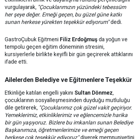
vurgulayarak,
"Çocuklarımızın yüzündeki tebessüm
her şeye değer. Emeği geçen, bu güzel güne katkı
sunan herkese yürekten teşekkür ediyorum"
dedi.
GastroÇubuk Eğitmeni
Filiz Erdoğmuş
da yoğun ve
tempolu geçen eğitim döneminin stresini,
kursiyerlerle birlikte keyifli bir gün geçirerek attıklarını
ifade etti.
Ailelerden Belediye ve Eğitmenlere Teşekkür
Etkinliğe katılan engelli yakını
Sultan Dönmez
,
çocuklarının sosyalleşmesinden duyduğu mutluluğu
dile getirerek,
"Çocuklarımız çok güzel vakit geçiriyor.
Yemeklerimiz, etkinliklerimiz ve eğlencemizle harika
bir gün yaşıyoruz. Bizlere bu imkanları sunan Belediye
Başkanımıza, öğretmenlerimize ve emeği geçen
herkese çok teşekkür ediyoruz"
diyerek memnuniyetini