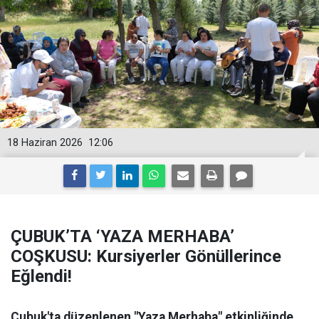
18 Haziran 2026
12:06
ÇUBUK’TA ‘YAZA MERHABA’
COŞKUSU: Kursiyerler Gönüllerince
Eğlendi!
Çubuk'ta düzenlenen "Yaza Merhaba" etkinliğinde