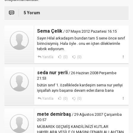
5 Yorum
Sema Çelik
/ 07 Mayıs 2012 Pazartesi 16:15
Sayın Hilal arkadaşım bundan tam 5 sene önce sınıf
birincisiymiş. Hala öyle . onu en içten dileklerimle
tebrik ediyorum.
Yanıtla
(0)
(0)
seda nur yerli
/ 26 Haziran 2008 Perşembe
21:53
bütün sınıf 1. özelliklede kardeşim sema nur yerliyi
iyişallah aynı başarısı devam eder.darısı bana
Yanıtla
(0)
(0)
mete demirbaş
/ 29 Ağustos 2007 Çarşamba
20:57
MÜBAREK GEÇMİŞ KANDİLİNİZİ KUTLAR
HAYIRLARA VESİLE OLMASINI CENABI ALLAH'TAN