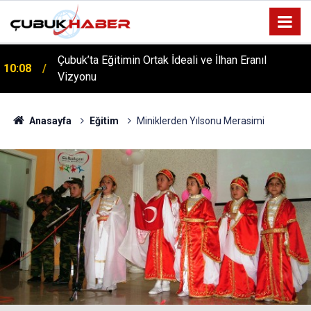
Çubuk’ta Eğitimin Ortak İdeali ve İlhan Eranıl
10:08
Vizyonu
ÇUBUK’TA ‘YAZA MERHABA’ COŞKUSU: Kursiyerler
12:06
Gönüllerince Eğlendi!
Anasayfa
Eğitim
Miniklerden Yılsonu Merasimi