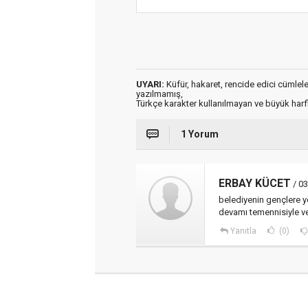
UYARI:
Küfür, hakaret, rencide edici cümleler 
yazılmamış,
Türkçe karakter kullanılmayan ve büyük har
1 Yorum
ERBAY KÜCET
/ 03
belediyenin gençlere yö
devamı temennisiyle ve 
Yanıtla
(0)