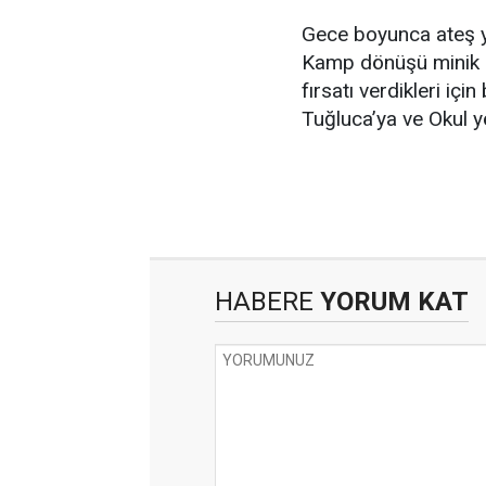
Gece boyunca ateş ya
Kamp dönüşü minik izc
fırsatı verdikleri i
Tuğluca’ya ve Okul yö
HABERE
YORUM KAT