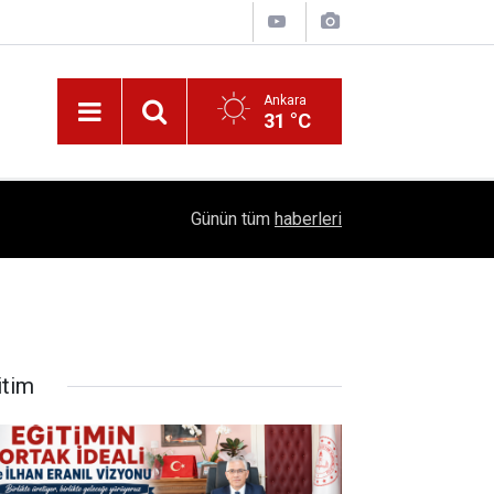
Ankara
31 °C
!
16:41
1504 Kep, Tek Bir Hedef: Bilim Kenti Çubuk
Günün tüm
haberleri
itim