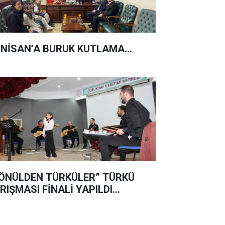
 NİSAN’A BURUK KUTLAMA...
ÖNÜLDEN TÜRKÜLER” TÜRKÜ
RIŞMASI FİNALİ YAPILDI…