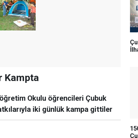
Çu
İl
er Kampta
köğretim Okulu öğrencileri Çubuk
tkılarıyla iki günlük kampa gittiler
15
Çu