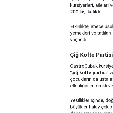
kursiyerleri, aileler
200 kişi katıldı.
Etkinlikte, imece us
yemekleri ve tatlıları
yaşandı.
Çiğ Köfte Partis
GastroÇubuk kursiyerl
"çiğ köfte partisi"
v
çocukların da usta aş
etkinliğin en renkli v
Yeşillikler içinde, 
büyükler halay çeki