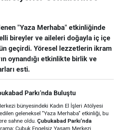
lenen "Yaza Merhaba" etkinliğinde
lli bireyler ve aileleri doğayla iç içe
ün geçirdi. Yöresel lezzetlerin ikram
rın oynandığı etkinlikte birlik ve
rları esti.
bukabad Parkı’nda Buluştu
rkezi bünyesindeki Kadın El İşleri Atölyesi
edilen geleneksel "Yaza Merhaba" etkinliği, bu
lere sahne oldu.
Çubukabad Parkı’nda
ograma; Çubuk Engelsiz Yaşam Merkezi