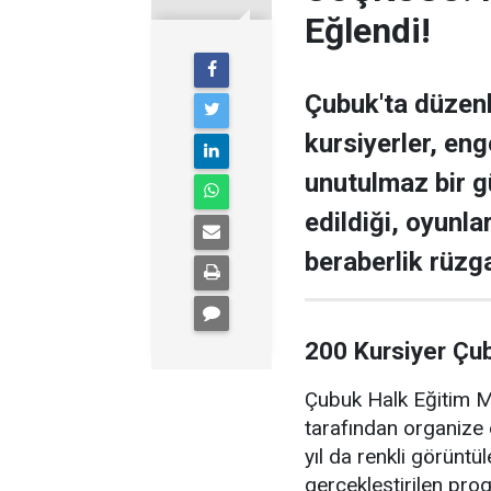
Eğlendi!
Çubuk'ta düzen
kursiyerler, enge
unutulmaz bir g
edildiği, oyunla
beraberlik rüzga
200 Kursiyer Çu
Çubuk Halk Eğitim Me
tarafından organize 
yıl da renkli görüntü
gerçekleştirilen pr