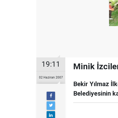
19:11
Minik İzcil
02 Haziran 2007
Bekir Yılmaz İl
Belediyesinin ka