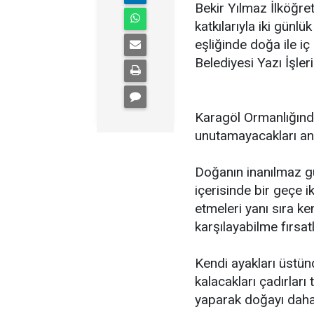
Bekir Yılmaz İlköğre
katkılarıyla iki günlü
eşliğinde doğa ile iç
Belediyesi Yazı İşle
Karagöl Ormanlığınd
unutamayacakları anı
Doğanın inanılmaz gü
içerisinde bir geçe i
etmeleri yanı sıra ken
karşılayabilme fırsatl
Kendi ayakları üstün
kalacakları çadırları
yaparak doğayı daha 