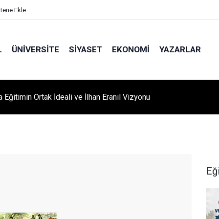
itene Ekle
L
ÜNIVERSITE
SIYASET
EKONOMI
YAZARLAR
A ‘YAZA MERHABA’ COŞKUSU: Kursiyerler Gönüllerince Eğlendi
Eğ