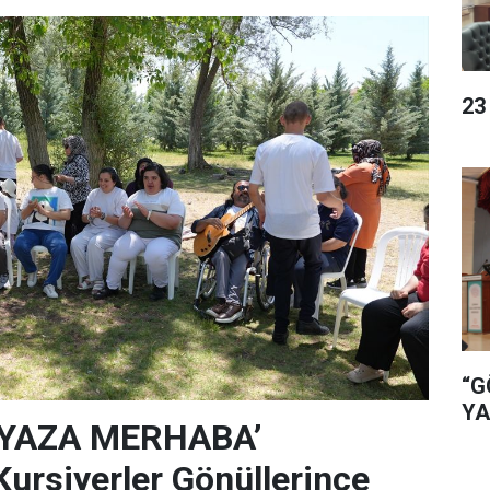
23
“G
YA
‘YAZA MERHABA’
rsiyerler Gönüllerince