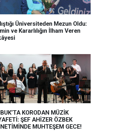
lıştığı Üniversiteden Mezun Oldu:
min ve Kararlılığın İlham Veren
kâyesi
BUK’TA KORODAN MÜZİK
YAFETİ: ŞEF AHİZER ÖZBEK
NETİMİNDE MUHTEŞEM GECE!