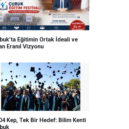
buk’ta Eğitimin Ortak İdeali ve
han Eranıl Vizyonu
04 Kep, Tek Bir Hedef: Bilim Kenti
buk