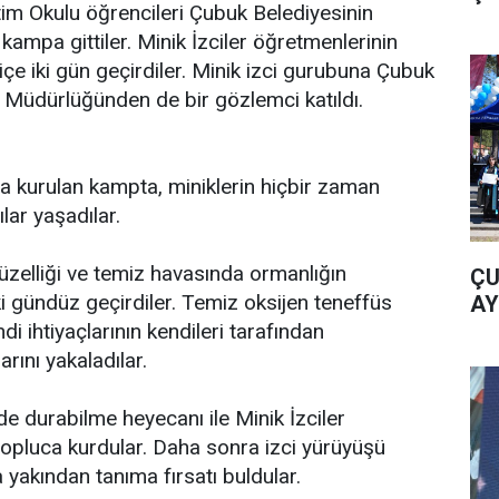
tim Okulu öğrencileri Çubuk Belediyesinin
k kampa gittiler. Minik İzciler öğretmenlerinin
 içe iki gün geçirdiler. Minik izci gurubuna Çubuk
ri Müdürlüğünden de bir gözlemci katıldı.
a kurulan kampta, miniklerin hiçbir zaman
lar yaşadılar.
zelliği ve temiz havasında ormanlığın
ÇU
ki gündüz geçirdiler. Temiz oksijen teneffüs
AY
di ihtiyaçlarının kendileri tarafından
arını yakaladılar.
de durabilme heyecanı ile Minik İzciler
 topluca kurdular. Daha sonra izci yürüyüşü
yakından tanıma fırsatı buldular.