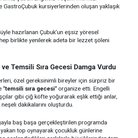
i ve GastroÇubuk kursiyerlerinden oluşan yaklaşık
ulüyle hazırlanan Çubuk’un eşsiz yöresel
 hep birlikte yenilerek adeta bir lezzet şöleni
i ve Temsili Sıra Gecesi Damga Vurdu
eri, özel gereksinimli bireyler için sürpriz bir
e
"temsili sıra gecesi"
organize etti. Engelli
çılar gibi çiğ köfte yoğurarak eşlik ettiği anlar,
e neşeli dakikalarını oluşturdu.
doğayla baş başa gerçekleştirilen programda
p yakan top oynayarak çocukluk günlerine