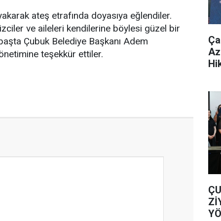
karak ateş etrafında doyasıya eğlendiler.
iler ve aileleri kendilerine böylesi güzel bir
Ça
çin başta Çubuk Belediye Başkanı Adem
Az
netimine teşekkür ettiler.
Hi
ÇU
Zİ
YÖ