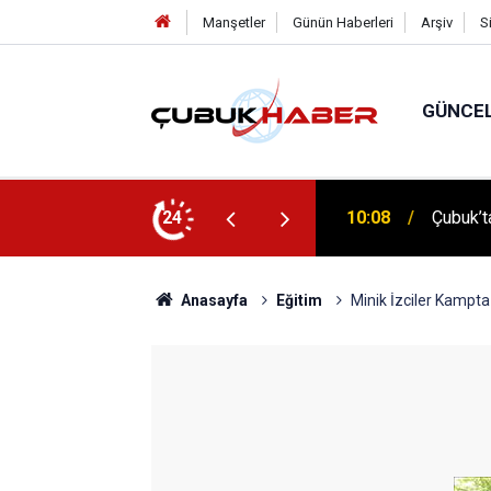
Manşetler
Günün Haberleri
Arşiv
S
GÜNCE
 İlhan Eranıl Vizyonu
24
12:06
ÇUBUK’T
Anasayfa
Eğitim
Minik İzciler Kampta