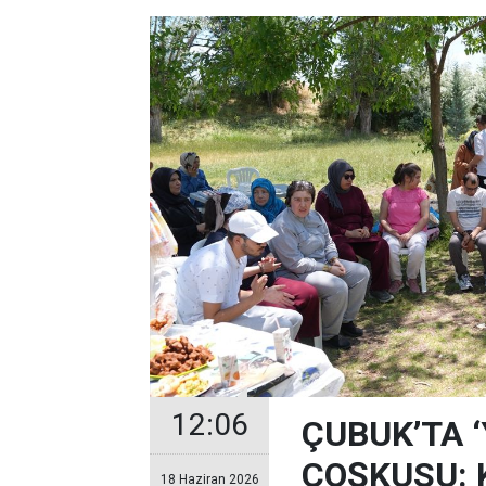
12:06
ÇUBUK’TA 
COŞKUSU: Ku
18 Haziran 2026