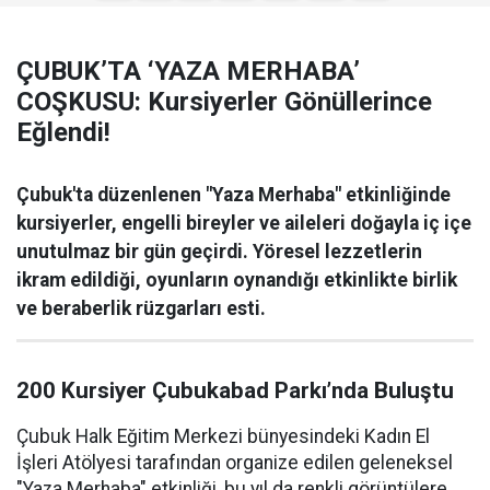
ÇUBUK’TA ‘YAZA MERHABA’
COŞKUSU: Kursiyerler Gönüllerince
Eğlendi!
Çubuk'ta düzenlenen "Yaza Merhaba" etkinliğinde
kursiyerler, engelli bireyler ve aileleri doğayla iç içe
unutulmaz bir gün geçirdi. Yöresel lezzetlerin
ikram edildiği, oyunların oynandığı etkinlikte birlik
ve beraberlik rüzgarları esti.
200 Kursiyer Çubukabad Parkı’nda Buluştu
Çubuk Halk Eğitim Merkezi bünyesindeki Kadın El
İşleri Atölyesi tarafından organize edilen geleneksel
"Yaza Merhaba" etkinliği, bu yıl da renkli görüntülere