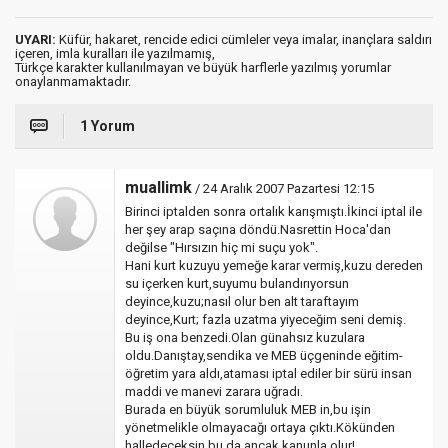
UYARI:
Küfür, hakaret, rencide edici cümleler veya imalar, inançlara saldırı
içeren, imla kuralları ile yazılmamış,
Türkçe karakter kullanılmayan ve büyük harflerle yazılmış yorumlar
onaylanmamaktadır.
1 Yorum
muallimk
/ 24 Aralık 2007 Pazartesi 12:15
Birinci iptalden sonra ortalık karışmıştı.İkinci iptal ile
her şey arap saçına döndü.Nasrettin Hoca'dan
değilse "Hırsızın hiç mi suçu yok".
Hani kurt kuzuyu yemeğe karar vermiş,kuzu dereden
su içerken kurt,suyumu bulandırıyorsun
deyince,kuzu;nasıl olur ben alt taraftayım
deyince,Kurt; fazla uzatma yiyeceğim seni demiş.
Bu iş ona benzedi.Olan günahsız kuzulara
oldu.Danıştay,sendika ve MEB üçgeninde eğitim-
öğretim yara aldı,ataması iptal ediler bir sürü insan
maddi ve manevi zarara uğradı.
Burada en büyük sorumluluk MEB in,bu işin
yönetmelikle olmayacağı ortaya çıktı.Kökünden
halledeceksin,bu da ancak kanunla olur!