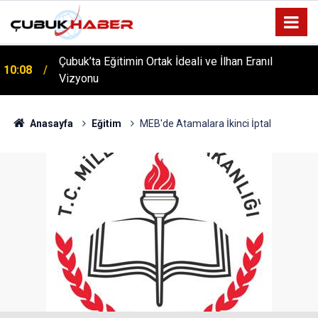
Çubuk’ta Eğitimin Ortak İdeali ve İlhan Eranıl
10:08
Vizyonu
ÇUBUK’TA ‘YAZA MERHABA’ COŞKUSU: Kursiyerler
12:06
Gönüllerince Eğlendi!
Anasayfa
Eğitim
MEB'de Atamalara İkinci İptal