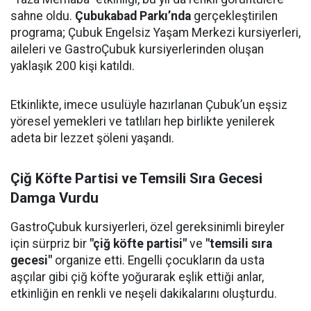
sahne oldu.
Çubukabad Parkı’nda
gerçekleştirilen
programa; Çubuk Engelsiz Yaşam Merkezi kursiyerleri,
aileleri ve GastroÇubuk kursiyerlerinden oluşan
yaklaşık 200 kişi katıldı.
Etkinlikte, imece usulüyle hazırlanan Çubuk’un eşsiz
yöresel yemekleri ve tatlıları hep birlikte yenilerek
adeta bir lezzet şöleni yaşandı.
Çiğ Köfte Partisi ve Temsili Sıra Gecesi
Damga Vurdu
GastroÇubuk kursiyerleri, özel gereksinimli bireyler
için sürpriz bir
"çiğ köfte partisi"
ve
"temsili sıra
gecesi"
organize etti. Engelli çocukların da usta
aşçılar gibi çiğ köfte yoğurarak eşlik ettiği anlar,
etkinliğin en renkli ve neşeli dakikalarını oluşturdu.