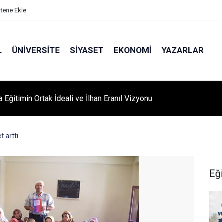
itene Ekle
L
ÜNIVERSITE
SIYASET
EKONOMI
YAZARLAR
A ‘YAZA MERHABA’ COŞKUSU: Kursiyerler Gönüllerince Eğlendi
 arttı
Eğ