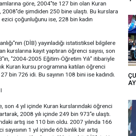
akamlarına göre, 2004"te 127 bin olan Kuran
, 2008"de şimdiden 250 bine ulaştı. Bu kurslara
n ezici çoğunluğunu ise, 228 bin kadın
lığı"nın (DİB) yayınladığı istatistiksel bilgilere
n kurslarına kayıt yaptıran öğrenci sayısı, son
İB"in, "2004-2005 Eğitim-Öğretim Yılı" itibariyle
lık Kuran kursu programına katılan öğrenci
127 bin 726 idi. Bu sayının 108 bini ise kadındı.
ÇU
AY
I
, son 4 yıl içinde Kuran kurslarındaki öğrenci
 artarak, 2008 yılı içinde 249 bin 973"e ulaştı.
ndaki artış ise 110 bin oldu. 2007 yılında 166
 sayısının 1 yıl içinde 60 binlik bir artış