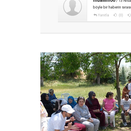
muallim06
/ 13 Nisa
böyle bir haberin sıra
Yanıtla
(0)