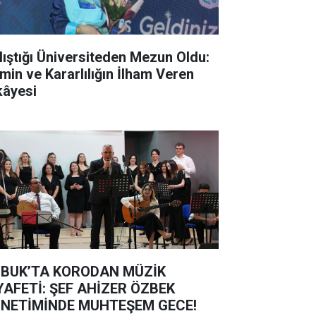
lıştığı Üniversiteden Mezun Oldu:
min ve Kararlılığın İlham Veren
kâyesi
BUK’TA KORODAN MÜZİK
YAFETİ: ŞEF AHİZER ÖZBEK
NETİMİNDE MUHTEŞEM GECE!