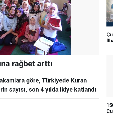
Çu
İl
na rağbet arttı
akamlara göre, Türkiyede Kuran
in sayısı, son 4 yılda ikiye katlandı.
15
Çu