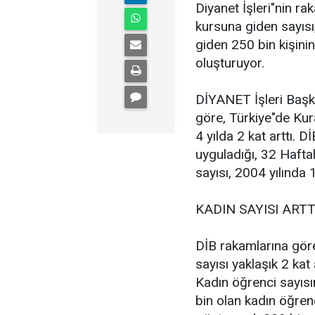
Diyanet İşleri"nin r
kursuna giden sayısı
giden 250 bin kişini
oluşturuyor.
DİYANET İşleri Başkan
göre, Türkiye"de Kura
4 yılda 2 kat arttı. D
uyguladığı, 32 Hafta
sayısı, 2004 yılında 
KADIN SAYISI ARTT
DİB rakamlarına göre
sayısı yaklaşık 2 kat
Kadın öğrenci sayısı
bin olan kadın öğrenci