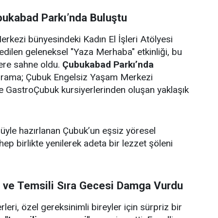
bukabad Parkı’nda Buluştu
rkezi bünyesindeki Kadın El İşleri Atölyesi
edilen geleneksel "Yaza Merhaba" etkinliği, bu
lere sahne oldu.
Çubukabad Parkı’nda
ograma; Çubuk Engelsiz Yaşam Merkezi
i ve GastroÇubuk kursiyerlerinden oluşan yaklaşık
ulüyle hazırlanan Çubuk’un eşsiz yöresel
 hep birlikte yenilerek adeta bir lezzet şöleni
i ve Temsili Sıra Gecesi Damga Vurdu
eri, özel gereksinimli bireyler için sürpriz bir