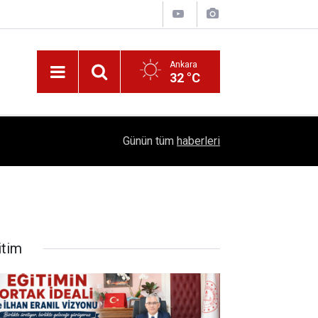
Ankara
32 °C
!
16:41
1504 Kep, Tek Bir Hedef: Bilim Kenti Çubuk
Günün tüm
haberleri
itim