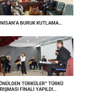
 NİSAN’A BURUK KUTLAMA...
ÖNÜLDEN TÜRKÜLER” TÜRKÜ
RIŞMASI FİNALİ YAPILDI…