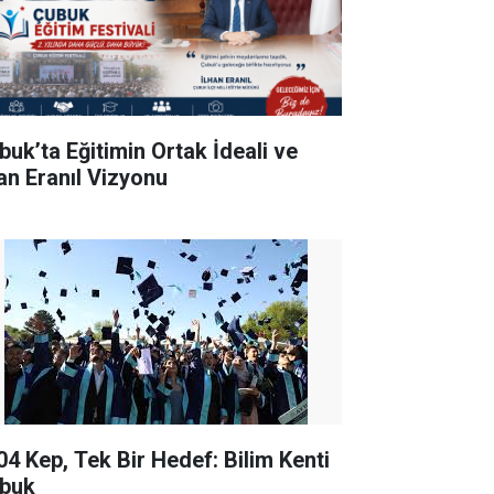
buk’ta Eğitimin Ortak İdeali ve
han Eranıl Vizyonu
04 Kep, Tek Bir Hedef: Bilim Kenti
buk