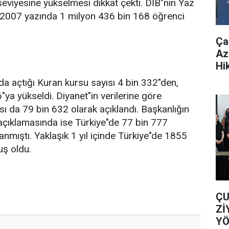
eviyesine yükselmesi dikkat çekti. DİB"nin Yaz
e 2007 yazında 1 milyon 436 bin 168 öğrenci
Ça
Az
Hi
nda açtığı Kuran kursu sayısı 4 bin 332"den,
"ya yükseldi. Diyanet"in verilerine göre
sı da 79 bin 632 olarak açıklandı. Başkanlığın
 açıklamasında ise Türkiye"de 77 bin 777
anmıştı. Yaklaşık 1 yıl içinde Türkiye"de 1855
ş oldu.
ÇU
Zİ
YÖ