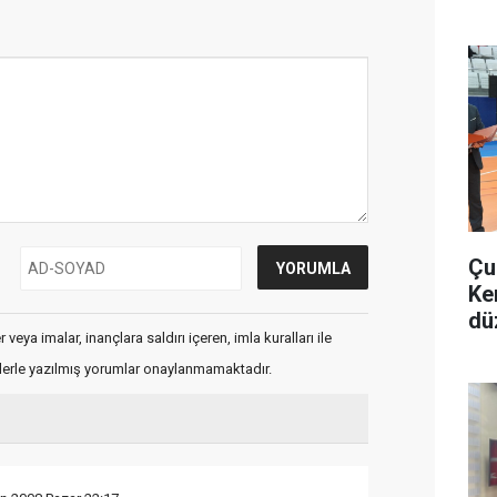
Çu
Ke
dü
veya imalar, inançlara saldırı içeren, imla kuralları ile
flerle yazılmış yorumlar onaylanmamaktadır.