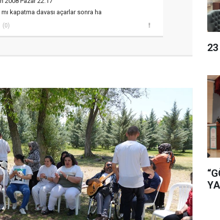
n 2008 Pazar 22:17
sı mı kapatma davası açarlar sonra ha
(0)
23
“G
YA