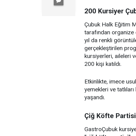
200 Kursiyer Çu
Çubuk Halk Eğitim Me
tarafından organize 
yıl da renkli görüntü
gerçekleştirilen pr
kursiyerleri, aileler
200 kişi katıldı.
Etkinlikte, imece us
yemekleri ve tatlıları
yaşandı.
Çiğ Köfte Partis
GastroÇubuk kursiyerl