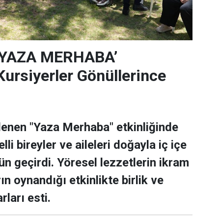
‘YAZA MERHABA’
rsiyerler Gönüllerince
lenen "Yaza Merhaba" etkinliğinde
lli bireyler ve aileleri doğayla iç içe
ün geçirdi. Yöresel lezzetlerin ikram
rın oynandığı etkinlikte birlik ve
rları esti.