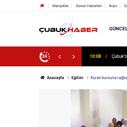
Manşetler
Günün Haberleri
Arşiv
S
GÜNCE
 İlhan Eranıl Vizyonu
24
12:06
ÇUBUK’T
Anasayfa
Eğitim
Kuran kursuna rağbet