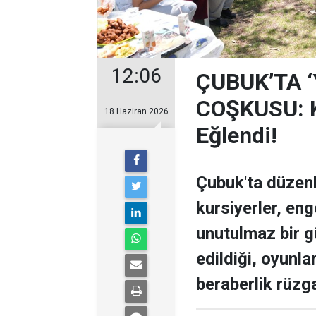
12:06
ÇUBUK’TA 
COŞKUSU: Ku
18 Haziran 2026
Eğlendi!
Çubuk'ta düzen
kursiyerler, enge
unutulmaz bir g
edildiği, oyunla
beraberlik rüzga