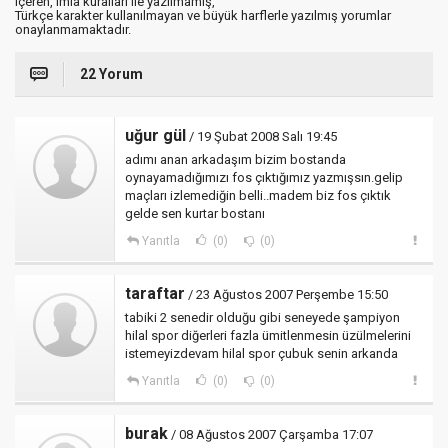
içeren, imla kuralları ile yazılmamış,
Türkçe karakter kullanılmayan ve büyük harflerle yazılmış yorumlar
onaylanmamaktadır.
22 Yorum
uğur gül
/ 19 Şubat 2008 Salı 19:45
adımı anan arkadaşım bizim bostanda
oynayamadığımızı fos çıktığımız yazmışsın.gelip
maçları izlemediğin belli..madem biz fos çıktık
gelde sen kurtar bostanı
Yanıtla
(0)
(0)
taraftar
/ 23 Ağustos 2007 Perşembe 15:50
tabiki 2 senedir olduğu gibi seneyede şampiyon
hilal spor diğerleri fazla ümitlenmesin üzülmelerini
istemeyizdevam hilal spor çubuk senin arkanda
Yanıtla
(0)
(0)
burak
/ 08 Ağustos 2007 Çarşamba 17:07