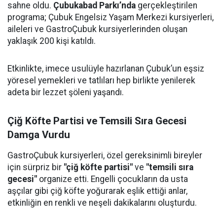
sahne oldu.
Çubukabad Parkı’nda
gerçekleştirilen
programa; Çubuk Engelsiz Yaşam Merkezi kursiyerleri,
aileleri ve GastroÇubuk kursiyerlerinden oluşan
yaklaşık 200 kişi katıldı.
Etkinlikte, imece usulüyle hazırlanan Çubuk’un eşsiz
yöresel yemekleri ve tatlıları hep birlikte yenilerek
adeta bir lezzet şöleni yaşandı.
Çiğ Köfte Partisi ve Temsili Sıra Gecesi
Damga Vurdu
GastroÇubuk kursiyerleri, özel gereksinimli bireyler
için sürpriz bir
"çiğ köfte partisi"
ve
"temsili sıra
gecesi"
organize etti. Engelli çocukların da usta
aşçılar gibi çiğ köfte yoğurarak eşlik ettiği anlar,
etkinliğin en renkli ve neşeli dakikalarını oluşturdu.