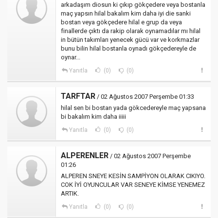
arkadaşım diosun ki çıkıp gökçedere veya bostanla
maç yapsın hilal bakalım kim daha iyi die sanki
bostan veya gökçedere hilal e grup da veya
finallerde çıktı da rakip olarak oynamadılar mı hilal
in bütün takımları yenecek gücü var ve korkmazlar
bunu bilin hilal bostanla oynadı gökçedereyle de
oynar...
Yanıtla
(0)
(0)
TARFTAR
/ 02 Ağustos 2007 Perşembe 01:33
hilal sen bi bostan yada gökcedereyle maç yapsana
bi bakalım kim daha iiiii
Yanıtla
(0)
(0)
ALPERENLER
/ 02 Ağustos 2007 Perşembe
01:26
ALPEREN SNEYE KESİN SAMPİYON OLARAK CIKIYO.
COK İYİ OYUNCULAR VAR SENEYE KİMSE YENEMEZ
ARTIK.
Yanıtla
(0)
(0)