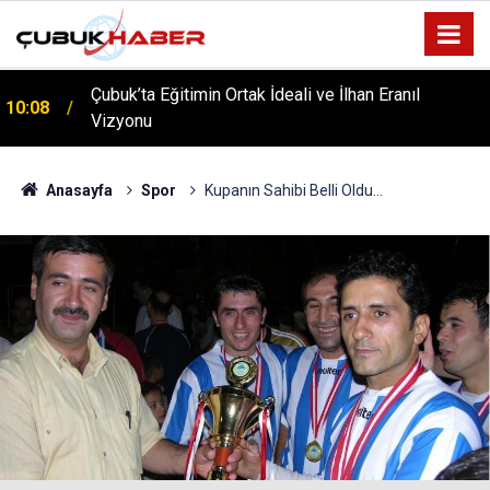
ÇUBUK’TA ‘YAZA MERHABA’ COŞKUSU: Kursiyerler
12:06
Gönüllerince Eğlendi!
Anasayfa
Spor
Kupanın Sahibi Belli Oldu...