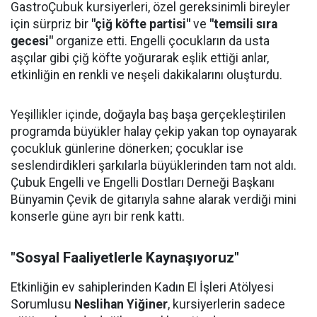
GastroÇubuk kursiyerleri, özel gereksinimli bireyler
için sürpriz bir
"çiğ köfte partisi"
ve
"temsili sıra
gecesi"
organize etti. Engelli çocukların da usta
aşçılar gibi çiğ köfte yoğurarak eşlik ettiği anlar,
etkinliğin en renkli ve neşeli dakikalarını oluşturdu.
Yeşillikler içinde, doğayla baş başa gerçekleştirilen
programda büyükler halay çekip yakan top oynayarak
çocukluk günlerine dönerken; çocuklar ise
seslendirdikleri şarkılarla büyüklerinden tam not aldı.
Çubuk Engelli ve Engelli Dostları Derneği Başkanı
Bünyamin Çevik de gitarıyla sahne alarak verdiği mini
konserle güne ayrı bir renk kattı.
"Sosyal Faaliyetlerle Kaynaşıyoruz"
Etkinliğin ev sahiplerinden Kadın El İşleri Atölyesi
Sorumlusu
Neslihan Yiğiner
, kursiyerlerin sadece