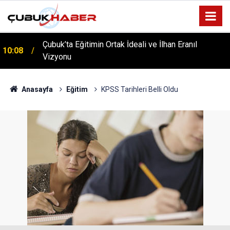
Çubuk’ta Eğitimin Ortak İdeali ve İlhan Eranıl
10:08
Vizyonu
ÇUBUK’TA ‘YAZA MERHABA’ COŞKUSU: Kursiyerler
12:06
Gönüllerince Eğlendi!
Anasayfa
Eğitim
KPSS Tarihleri Belli Oldu