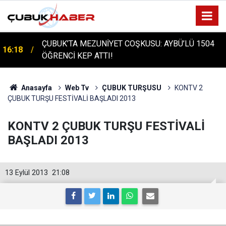
ÇUBUK'TA TARİHİ GÜN: PROTÜRK PLAZMA
16:14
FRAKSİNASYON TESİSİ'NİN TEMELİ ATILDI
Anasayfa
Web Tv
ÇUBUK TURŞUSU
KONTV 2
ÇUBUK TURŞU FESTİVALİ BAŞLADI 2013
KONTV 2 ÇUBUK TURŞU FESTİVALİ
BAŞLADI 2013
13 Eylül 2013
21:08