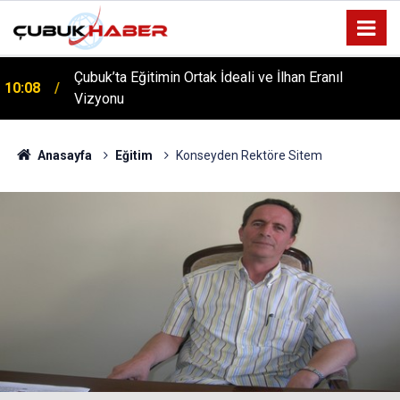
ÇUBUK’TA ‘YAZA MERHABA’ COŞKUSU: Kursiyerler
12:06
Gönüllerince Eğlendi!
Anasayfa
Eğitim
Konseyden Rektöre Sitem