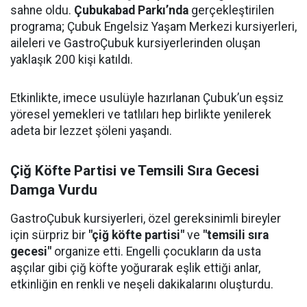
sahne oldu.
Çubukabad Parkı’nda
gerçekleştirilen
programa; Çubuk Engelsiz Yaşam Merkezi kursiyerleri,
aileleri ve GastroÇubuk kursiyerlerinden oluşan
yaklaşık 200 kişi katıldı.
Etkinlikte, imece usulüyle hazırlanan Çubuk’un eşsiz
yöresel yemekleri ve tatlıları hep birlikte yenilerek
adeta bir lezzet şöleni yaşandı.
Çiğ Köfte Partisi ve Temsili Sıra Gecesi
Damga Vurdu
GastroÇubuk kursiyerleri, özel gereksinimli bireyler
için sürpriz bir
"çiğ köfte partisi"
ve
"temsili sıra
gecesi"
organize etti. Engelli çocukların da usta
aşçılar gibi çiğ köfte yoğurarak eşlik ettiği anlar,
etkinliğin en renkli ve neşeli dakikalarını oluşturdu.