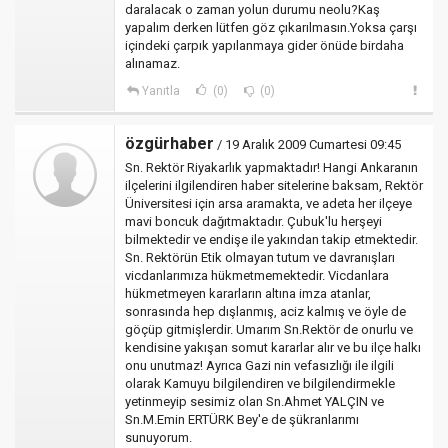
daralacak o zaman yolun durumu neolu?Kaş
yapalım derken lütfen göz çıkarılmasın.Yoksa çarşı
içindeki çarpık yapılanmaya gider önüde birdaha
alınamaz.
Yanıtla
(0)
(0)
özgürhaber
/ 19 Aralık 2009 Cumartesi 09:45
Sn. Rektör Riyakarlık yapmaktadır! Hangi Ankaranın
ilçelerini ilgilendiren haber sitelerine baksam, Rektör
Üniversitesi için arsa aramakta, ve adeta her ilçeye
mavi boncuk dağıtmaktadır. Çubuk'lu herşeyi
bilmektedir ve endişe ile yakından takip etmektedir.
Sn. Rektörün Etik olmayan tutum ve davranışları
vicdanlarımıza hükmetmemektedir. Vicdanlara
hükmetmeyen kararların altına imza atanlar,
sonrasında hep dışlanmış, aciz kalmış ve öyle de
göçüp gitmişlerdir. Umarım Sn.Rektör de onurlu ve
kendisine yakışan somut kararlar alır ve bu ilçe halkı
onu unutmaz! Ayrıca Gazi nin vefasızlığı ile ilgili
olarak Kamuyu bilgilendiren ve bilgilendirmekle
yetinmeyip sesimiz olan Sn.Ahmet YALÇIN ve
Sn.M.Emin ERTÜRK Bey'e de şükranlarımı
sunuyorum.