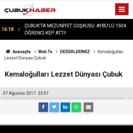
ÇUBUK'TA TARİHİ GÜN: PROTÜRK PLAZMA
16:14
FRAKSİNASYON TESİSİ'NİN TEMELİ ATILDI
Anasayfa
Web Tv
DEĞERLERİMİZ
Kemaloğulları
Lezzet Dünyası Çubuk
Kemaloğulları Lezzet Dünyası Çubuk
07 Ağustos 2017
23:07