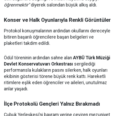
öğrenmektir"
diyerek salondan büyük alkış aldı.
Konser ve Halk Oyunlarıyla Renkli Görüntüler
Protokol konuşmalarının ardından okullarını dereceyle
bitiren başarılı öğrencilere başarı belgeleri ve
plaketleri takdim edildi.
Ödül töreninin ardından sahne alan
AYBÜ Türk Müziği
Devlet Konservatuvarı Orkestrası
sergilediği
performansla kulakların pasını silerken, halk oyunları
ekibinin gösterisi törene büyük renk kattı. Hareketli
ritimlere eşlik eden öğrenciler ve aileleri, unutulmaz
anlar yaşadı.
İlçe Protokolü Gençleri Yalnız Bırakmadı
Çubuk Yerleşkesi’ni bayram yerine çeviren mezuniyet