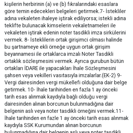
kişilerin herbirinin (a) ve (b) fıkralarındaki esaslara
göre temin edecekleri belgeleri getirmek.7- İstekliler
adına vekaleten ihaleye iştirak ediliyorsa; istekli adına
teklifte bulunacak kimselerin vekaletnameleri ile
vekaleten iştirak edenin noter tasdikli imza sirkülerini
vermek. 8- İsteklilerin ortak girişimci olması halinde
bu şartnameye ekli örneğe uygun ortak girişim
beyannamesi ile ortaklarca imzalı Noter Tasdikli
ortaklık sözleşmesini vermek. Ayrıca gurubun bütün
ortakları İDARE ile yapacakları İhale Sözleşmesini
şahsen veya vekilleri vasıtasıyla imzalarlar.(EK-2) 9-
Vergi dairesinden vergi mükellefi olduğuna dair belge
getirmek. 10- İhale tarihinden en fazla 1 ay önceki
tarih esas alınmak kaydıyla bağlı olduğu vergi
dairesinden alınan borcunun bulunmadığına dair
belgenin aslı veya noter tasdikli örneğini vermek.11-
İhale tarihinden en fazle 1 ay önceki tarih esas alınmak
kaydıyla SSK Kurumundan alınan borcunun
bulunmadığına dair belgenin aslı veya noter tasdikli