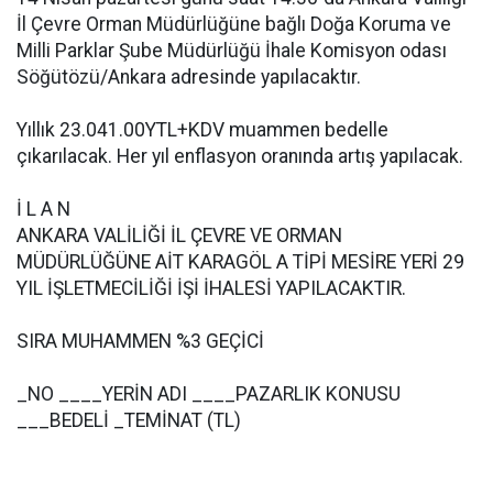
İl Çevre Orman Müdürlüğüne bağlı Doğa Koruma ve
Milli Parklar Şube Müdürlüğü İhale Komisyon odası
Söğütözü/Ankara adresinde yapılacaktır.
Yıllık 23.041.00YTL+KDV muammen bedelle
çıkarılacak. Her yıl enflasyon oranında artış yapılacak.
İ L A N
ANKARA VALİLİĞİ İL ÇEVRE VE ORMAN
MÜDÜRLÜĞÜNE AİT KARAGÖL A TİPİ MESİRE YERİ 29
YIL İŞLETMECİLİĞİ İŞİ İHALESİ YAPILACAKTIR.
SIRA MUHAMMEN %3 GEÇİCİ
_NO ____YERİN ADI ____PAZARLIK KONUSU
___BEDELİ _TEMİNAT (TL)