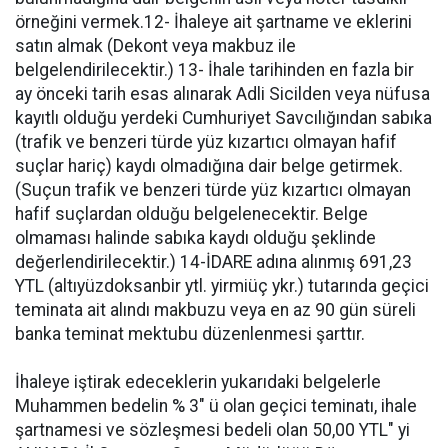
örneğini vermek.12- İhaleye ait şartname ve eklerini
satın almak (Dekont veya makbuz ile
belgelendirilecektir.) 13- İhale tarihinden en fazla bir
ay önceki tarih esas alınarak Adli Sicilden veya nüfusa
kayıtlı olduğu yerdeki Cumhuriyet Savcılığından sabıka
(trafik ve benzeri türde yüz kızartıcı olmayan hafif
suçlar hariç) kaydı olmadığına dair belge getirmek.
(Suçun trafik ve benzeri türde yüz kızartıcı olmayan
hafif suçlardan olduğu belgelenecektir. Belge
olmaması halinde sabıka kaydı olduğu şeklinde
değerlendirilecektir.) 14-İDARE adına alınmış 691,23
YTL (altıyüzdoksanbir ytl. yirmiüç ykr.) tutarında geçici
teminata ait alındı makbuzu veya en az 90 gün süreli
banka teminat mektubu düzenlenmesi şarttır.
İhaleye iştirak edeceklerin yukarıdaki belgelerle
Muhammen bedelin % 3" ü olan geçici teminatı, ihale
şartnamesi ve sözleşmesi bedeli olan 50,00 YTL" yi