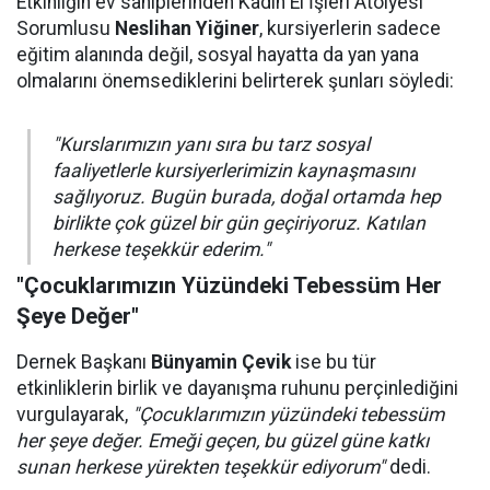
Etkinliğin ev sahiplerinden Kadın El İşleri Atölyesi
Sorumlusu
Neslihan Yiğiner
, kursiyerlerin sadece
eğitim alanında değil, sosyal hayatta da yan yana
olmalarını önemsediklerini belirterek şunları söyledi:
"Kurslarımızın yanı sıra bu tarz sosyal
faaliyetlerle kursiyerlerimizin kaynaşmasını
sağlıyoruz. Bugün burada, doğal ortamda hep
birlikte çok güzel bir gün geçiriyoruz. Katılan
herkese teşekkür ederim."
"Çocuklarımızın Yüzündeki Tebessüm Her
Şeye Değer"
Dernek Başkanı
Bünyamin Çevik
ise bu tür
etkinliklerin birlik ve dayanışma ruhunu perçinlediğini
vurgulayarak,
"Çocuklarımızın yüzündeki tebessüm
her şeye değer. Emeği geçen, bu güzel güne katkı
sunan herkese yürekten teşekkür ediyorum"
dedi.