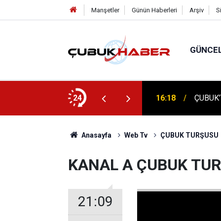
Manşetler
Günün Haberleri
Arşiv
S
GÜNCE
ÇUBUK'
: AYBÜ’LÜ 1504 ÖĞRENCİ KEP ATTI!
24
16:14
TEMELİ
Anasayfa
Web Tv
ÇUBUK TURŞUSU
KANAL A ÇUBUK TUR
21:09