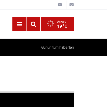
Ankara
19 °C
Nüfus Kütüğünde Çubuk Rüzgarı: Ankara'da "Çub
16:11
Günün tüm
haberleri
Belli Oldu!