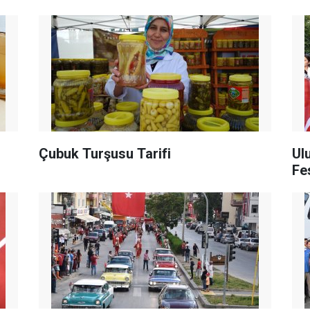
Çubuk Turşusu Tarifi
Ul
Fe