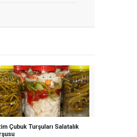
zim Çubuk Turşuları Salatalık
rşusu