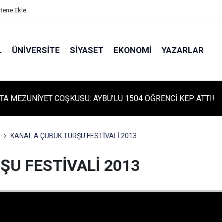
itene Ekle
L
ÜNIVERSITE
SIYASET
EKONOMI
YAZARLAR
TA TARİHİ GÜN: PROTÜRK PLAZMA FRAKSİNASYON TESİSİ'NİN
 ATILDI
KANAL A ÇUBUK TURŞU FESTİVALİ 2013
ŞU FESTİVALİ 2013