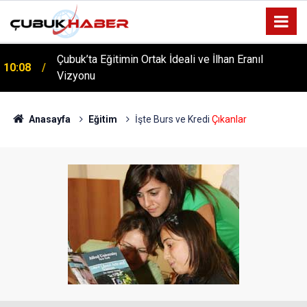
Çubuk’ta Eğitimin Ortak İdeali ve İlhan Eranıl
10:08
ÇUBUK’TA ‘YAZA MERHABA’ COŞKUSU: Kursiyerler
Vizyonu
12:06
Gönüllerince Eğlendi!
Anasayfa
Eğitim
İşte Burs ve Kredi
Çıkanlar