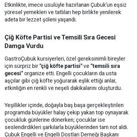
Etkinlikte, imece usulüyle hazırlanan Çubuk’un eşsiz
yöresel yemekleri ve tatlıları hep birlikte yenilerek
adeta bir lezzet şöleni yaşandı.
Çiğ Köfte Partisi ve Temsili Sıra Gecesi
Damga Vurdu
GastroÇubuk kursiyerleri, özel gereksinimli bireyler
için sürpriz bir
"çiğ köfte partisi"
ve
"temsili sıra
gecesi"
organize etti. Engelli çocukların da usta
aşçılar gibi çiğ köfte yoğurarak eşlik ettiği anlar,
etkinliğin en renkli ve neşeli dakikalarını oluşturdu.
Yeşillikler içinde, doğayla baş başa gerçekleştirilen
programda büyükler halay çekip yakan top oynayarak
çocukluk günlerine dönerken; çocuklar ise
seslendirdikleri şarkılarla büyüklerinden tam not aldı.
Çubuk Engelli ve Engelli Dostları Derneği Başkanı