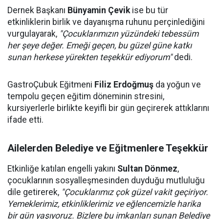
Dernek Başkanı
Bünyamin Çevik
ise bu tür
etkinliklerin birlik ve dayanışma ruhunu perçinlediğini
vurgulayarak,
"Çocuklarımızın yüzündeki tebessüm
her şeye değer. Emeği geçen, bu güzel güne katkı
sunan herkese yürekten teşekkür ediyorum"
dedi.
GastroÇubuk Eğitmeni
Filiz Erdoğmuş
da yoğun ve
tempolu geçen eğitim döneminin stresini,
kursiyerlerle birlikte keyifli bir gün geçirerek attıklarını
ifade etti.
Ailelerden Belediye ve Eğitmenlere Teşekkür
Etkinliğe katılan engelli yakını
Sultan Dönmez
,
çocuklarının sosyalleşmesinden duyduğu mutluluğu
dile getirerek,
"Çocuklarımız çok güzel vakit geçiriyor.
Yemeklerimiz, etkinliklerimiz ve eğlencemizle harika
bir gün yaşıyoruz. Bizlere bu imkanları sunan Belediye