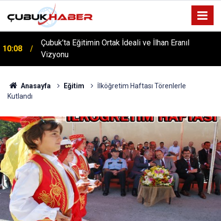
ÇUBUK’TA ‘YAZA MERHABA’ COŞKUSU: Kursiyerler
12:06
Gönüllerince Eğlendi!
Anasayfa
Eğitim
İlköğretim Haftası Törenlerle
Kutlandı