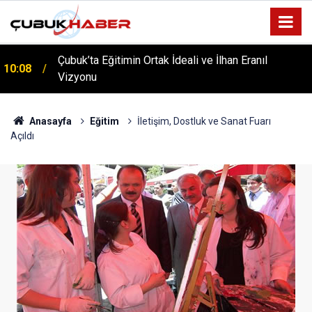
ÇUBUK’TA ‘YAZA MERHABA’ COŞKUSU: Kursiyerler
12:06
Gönüllerince Eğlendi!
Anasayfa
Eğitim
İletişim, Dostluk ve Sanat Fuarı
Açıldı