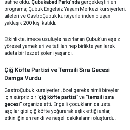
sahne oldu.
Çubukabad Parkı’nda
gerçekleştirilen
programa; Çubuk Engelsiz Yaşam Merkezi kursiyerleri,
aileleri ve GastroÇubuk kursiyerlerinden oluşan
yaklaşık 200 kişi katıldı.
Etkinlikte, imece usulüyle hazırlanan Çubuk’un eşsiz
yöresel yemekleri ve tatlıları hep birlikte yenilerek
adeta bir lezzet şöleni yaşandı.
Çiğ Köfte Partisi ve Temsili Sıra Gecesi
Damga Vurdu
GastroÇubuk kursiyerleri, özel gereksinimli bireyler
için sürpriz bir
"çiğ köfte partisi"
ve
"temsili sıra
gecesi"
organize etti. Engelli çocukların da usta
aşçılar gibi çiğ köfte yoğurarak eşlik ettiği anlar,
etkinliğin en renkli ve neşeli dakikalarını oluşturdu.