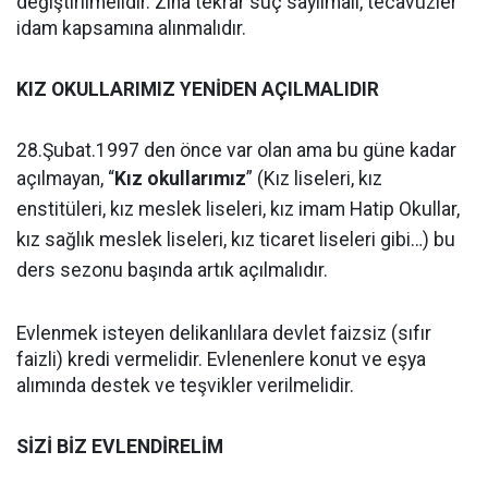
değiştirilmelidir. Zina tekrar suç sayılmalı, tecavüzler
idam kapsamına alınmalıdır.
KIZ OKULLARIMIZ YENİDEN AÇILMALIDIR
28.Şubat.1997 den önce var olan ama bu güne kadar
açılmayan,
“
Kız okullarımız
” (Kız liseleri, kız
enstitüleri, kız meslek liseleri, kız imam Hatip Okullar,
kız sağlık meslek liseleri, kız ticaret liseleri gibi…) bu
ders sezonu başında artık açılmalıdır.
Evlenmek isteyen delikanlılara devlet faizsiz (sıfır
faizli) kredi vermelidir. Evlenenlere konut ve eşya
alımında destek ve teşvikler verilmelidir.
SİZİ BİZ EVLENDİRELİM