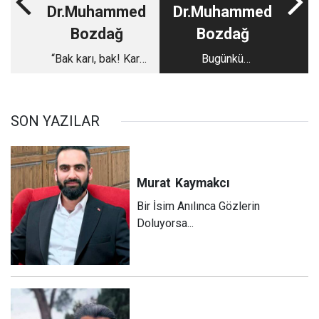
Dr.Muhammed
Dr.Muhammed
Bozdağ
Bozdağ
“Bak karı, bak! Karı
Bugünkü
dediğin böyle olur!”
felaketimizin
temeli…
SON YAZILAR
Murat
Kaymakcı
Bir İsim Anılınca Gözlerin
Doluyorsa...