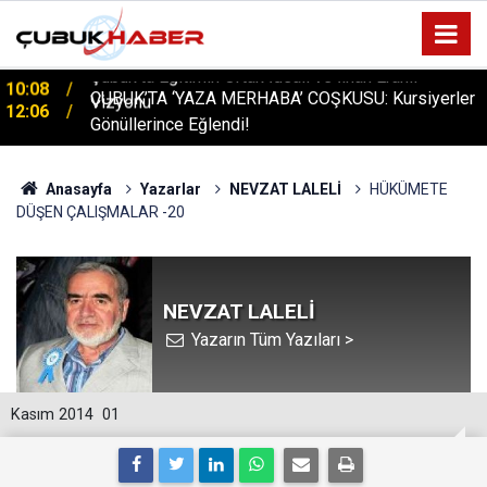
ÇUBUK’TA ‘YAZA MERHABA’ COŞKUSU: Kursiyerler
12:06
Gönüllerince Eğlendi!
Anasayfa
Yazarlar
NEVZAT LALELİ
HÜKÜMETE
DÜŞEN ÇALIŞMALAR -20
NEVZAT LALELİ
Yazarın Tüm Yazıları >
Kasım 2014
01