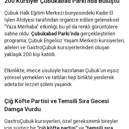
200 Kursiyer Çubukabad Parkı’nda Buluştu
Çubuk Halk Eğitim Merkezi bünyesindeki Kadın El
İşleri Atölyesi tarafından organize edilen geleneksel
"Yaza Merhaba" etkinliği, bu yıl da renkli görüntülere
sahne oldu.
Çubukabad Parkı’nda
gerçekleştirilen
programa; Çubuk Engelsiz Yaşam Merkezi kursiyerleri,
aileleri ve GastroÇubuk kursiyerlerinden oluşan
yaklaşık 200 kişi katıldı.
Etkinlikte, imece usulüyle hazırlanan Çubuk’un eşsiz
yöresel yemekleri ve tatlıları hep birlikte yenilerek
adeta bir lezzet şöleni yaşandı.
Çiğ Köfte Partisi ve Temsili Sıra Gecesi
Damga Vurdu
GastroÇubuk kursiyerleri, özel gereksinimli bireyler
için sürpriz bir
"çiğ köfte partisi"
ve
"temsili sıra