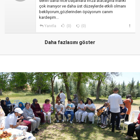
senin daha nice başarılara imza atacagına inanki
çok inanıyor ve daha üst düzeylerde etkili olmanı
bekliyorum,gözlerinden öpüyorum canım
kardeşim...
Yanıtla
(0)
(0)
Daha fazlasını göster