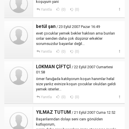
koşuyum yani
Yanıtla
(0)
(0)
betül şan
/ 23 Eylül 2007 Pazar 16:49
evet çocuklar yemek bekler haklısın ama bunları
onlar senden daha çok düşünür erkekler
sorumsuzdur bayanlar değil...
Yanıtla
(0)
(0)
LOKMAN ÇİFTÇİ
/ 22 Eylül 2007 Cumartesi
01:58
ömer faruğada katılıyorum koşun hanımlar helal
size yanlız evinize koşun çocuklar okuldan geldi
yemek isterler...
Yanıtla
(0)
(0)
YILMAZ TUTUM
/ 21 Eylül 2007 Cuma 12:52
Başarılarından dolayı seni canı gönülden
kutluyorum,