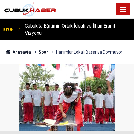
Çubuk’ta Eğitimin Ortak İdeali ve İlhan Eranıl
10:08
Vizyonu
ÇUBUK’TA ‘YAZA MERHABA’ COŞKUSU: Kursiyerler
12:06
Gönüllerince Eğlendi!
Anasayfa
Spor
Hanımlar Lokali Başarıya Doymuyor