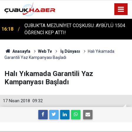
ÇUBUK'TA TARİHİ GÜN: PROTÜRK PLAZMA
16:14
FRAKSİNASYON TESİSİ'NİN TEMELİ ATILDI
Anasayfa
Web Tv
İş Dünyası
Halı Yıkamada
Garantili Yaz Kampanyası Başladı
Halı Yıkamada Garantili Yaz
Kampanyası Başladı
17 Nisan 2018
09:32