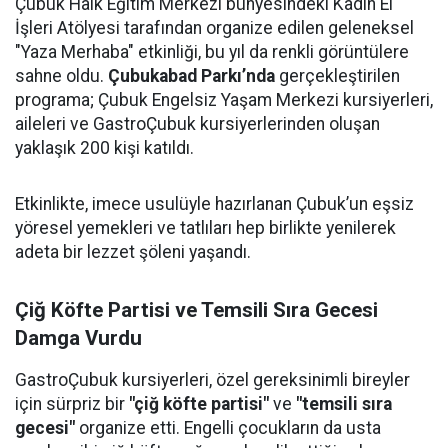
Çubuk Halk Eğitim Merkezi bünyesindeki Kadın El
İşleri Atölyesi tarafından organize edilen geleneksel
"Yaza Merhaba" etkinliği, bu yıl da renkli görüntülere
sahne oldu.
Çubukabad Parkı’nda
gerçekleştirilen
programa; Çubuk Engelsiz Yaşam Merkezi kursiyerleri,
aileleri ve GastroÇubuk kursiyerlerinden oluşan
yaklaşık 200 kişi katıldı.
Etkinlikte, imece usulüyle hazırlanan Çubuk’un eşsiz
yöresel yemekleri ve tatlıları hep birlikte yenilerek
adeta bir lezzet şöleni yaşandı.
Çiğ Köfte Partisi ve Temsili Sıra Gecesi
Damga Vurdu
GastroÇubuk kursiyerleri, özel gereksinimli bireyler
için sürpriz bir
"çiğ köfte partisi"
ve
"temsili sıra
gecesi"
organize etti. Engelli çocukların da usta