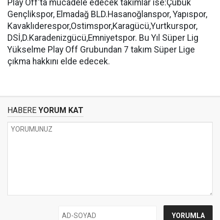
Play Off'ta mücadele edecek takımlar ise:Çubuk
Gençlikspor, Elmadağ BLD.Hasanoğlanspor, Yapıspor,
Kavaklıderespor,Ostimspor,Karagücü,Yurtkurspor,
DSİ,D.Karadenizgücü,Emniyetspor. Bu Yıl Süper Lig
Yükselme Play Off Grubundan 7 takım Süper Lige
çıkma hakkını elde edecek.
HABERE
YORUM KAT