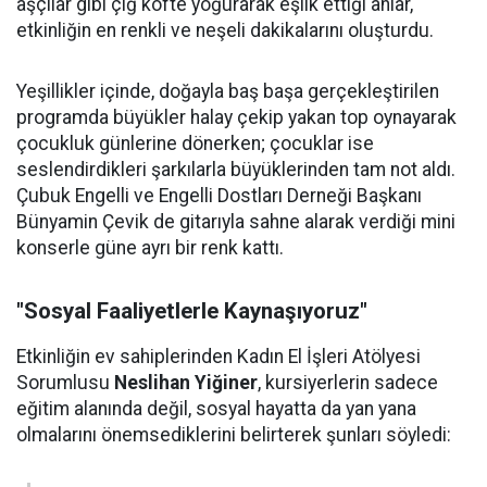
aşçılar gibi çiğ köfte yoğurarak eşlik ettiği anlar,
etkinliğin en renkli ve neşeli dakikalarını oluşturdu.
Yeşillikler içinde, doğayla baş başa gerçekleştirilen
programda büyükler halay çekip yakan top oynayarak
çocukluk günlerine dönerken; çocuklar ise
seslendirdikleri şarkılarla büyüklerinden tam not aldı.
Çubuk Engelli ve Engelli Dostları Derneği Başkanı
Bünyamin Çevik de gitarıyla sahne alarak verdiği mini
konserle güne ayrı bir renk kattı.
"Sosyal Faaliyetlerle Kaynaşıyoruz"
Etkinliğin ev sahiplerinden Kadın El İşleri Atölyesi
Sorumlusu
Neslihan Yiğiner
, kursiyerlerin sadece
eğitim alanında değil, sosyal hayatta da yan yana
olmalarını önemsediklerini belirterek şunları söyledi: