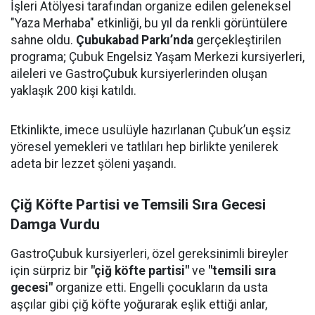
İşleri Atölyesi tarafından organize edilen geleneksel
"Yaza Merhaba" etkinliği, bu yıl da renkli görüntülere
sahne oldu.
Çubukabad Parkı’nda
gerçekleştirilen
programa; Çubuk Engelsiz Yaşam Merkezi kursiyerleri,
aileleri ve GastroÇubuk kursiyerlerinden oluşan
yaklaşık 200 kişi katıldı.
Etkinlikte, imece usulüyle hazırlanan Çubuk’un eşsiz
yöresel yemekleri ve tatlıları hep birlikte yenilerek
adeta bir lezzet şöleni yaşandı.
Çiğ Köfte Partisi ve Temsili Sıra Gecesi
Damga Vurdu
GastroÇubuk kursiyerleri, özel gereksinimli bireyler
için sürpriz bir
"çiğ köfte partisi"
ve
"temsili sıra
gecesi"
organize etti. Engelli çocukların da usta
aşçılar gibi çiğ köfte yoğurarak eşlik ettiği anlar,