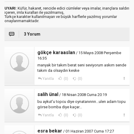
UYARI:
Küfür, hakaret, rencide edici cümleler veya imalar, inançlara saldırı
içeren, imla kuralları ile yazılmamış,
Türkçe karakter kullanılmayan ve büyük harflerle yazılmış yorumlar
onaylanmamaktadır.
3 Yorum
gökçe karaaslan
/ 15 Mayıs 2008 Perşembe
16:35
manyak bir takım berat seni seviyorum askım sende
takım da olsaydın keske
Yanıtla
(0)
(0)
salih ünal
/ 18 Nisan 2008 Cuma 20:19
bu aykut'u topcu diye oynatanınnn...ulen adam topu
görse bomba diye kaçar...
Yanıtla
(0)
(0)
esra bekar
/ 01 Haziran 2007 Cuma 17:27