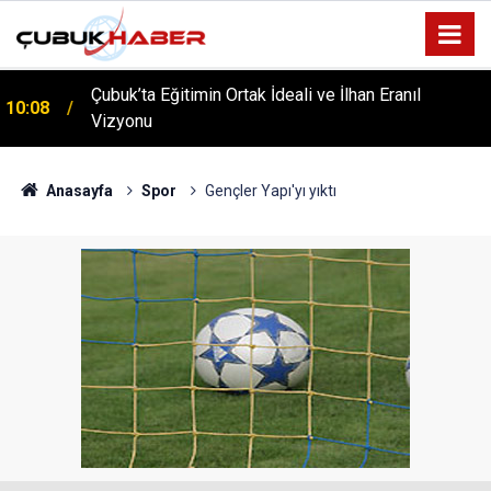
Çubuk’ta Eğitimin Ortak İdeali ve İlhan Eranıl
10:08
Vizyonu
ÇUBUK’TA ‘YAZA MERHABA’ COŞKUSU: Kursiyerler
12:06
Gönüllerince Eğlendi!
Anasayfa
Spor
Gençler Yapı'yı yıktı