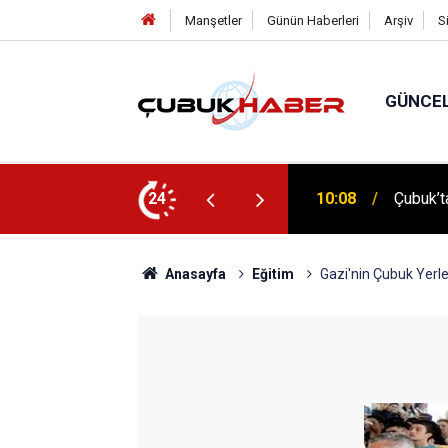
Manşetler
Günün Haberleri
Arşiv
S
GÜNCE
 İlhan Eranıl Vizyonu
24
12:06
ÇUBUK’T
Anasayfa
Eğitim
Gazi'nin Çubuk Yerl