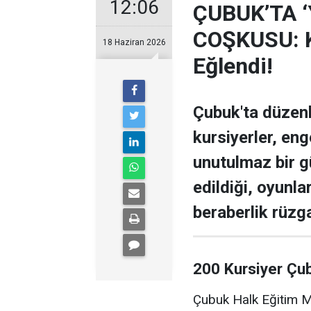
12:06
ÇUBUK’TA 
COŞKUSU: Ku
18 Haziran 2026
Eğlendi!
Çubuk'ta düzen
kursiyerler, enge
unutulmaz bir g
edildiği, oyunla
beraberlik rüzga
200 Kursiyer Çu
Çubuk Halk Eğitim Me