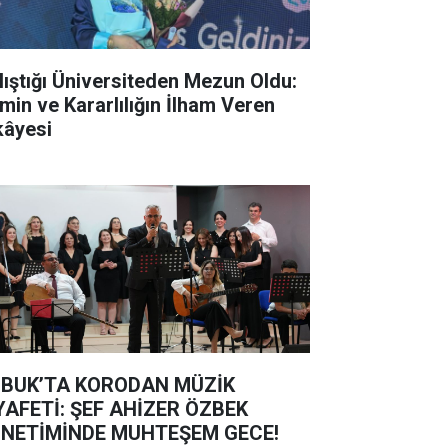
lıştığı Üniversiteden Mezun Oldu:
min ve Kararlılığın İlham Veren
kâyesi
BUK’TA KORODAN MÜZİK
YAFETİ: ŞEF AHİZER ÖZBEK
NETİMİNDE MUHTEŞEM GECE!