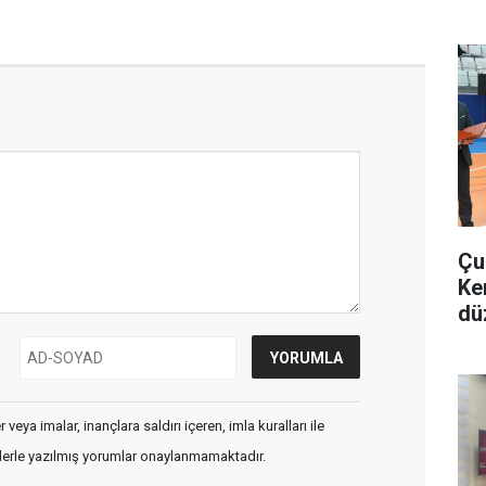
Çu
Ke
dü
veya imalar, inançlara saldırı içeren, imla kuralları ile
flerle yazılmış yorumlar onaylanmamaktadır.