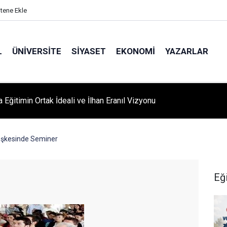
itene Ekle
L
ÜNIVERSITE
SIYASET
EKONOMI
YAZARLAR
A ‘YAZA MERHABA’ COŞKUSU: Kursiyerler Gönüllerince Eğlendi
eşkesinde Seminer
Eğ