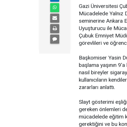
Gazi Üniversitesi Çu
Mücadelede Yalnız Deği
seminerine Ankara E
Uyuşturucu ile Müca
Çubuk Emniyet Müdü
görevlileri ve öğrencil
Başkomiser Yasin D
başlama yaşının 9'a
nasıl bireyler sigarayl
kullanıcıların kendil
zararları anlattı.
Slayt gösterimi eşli
gereken önlemleri de 
mücadelede eğitim ku
gerektiğini ve bu ko