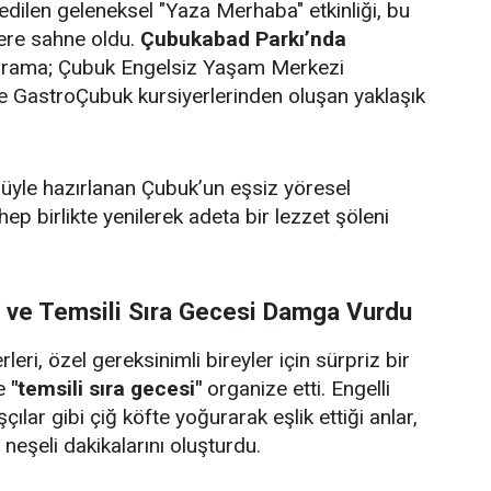
edilen geleneksel "Yaza Merhaba" etkinliği, bu
lere sahne oldu.
Çubukabad Parkı’nda
ograma; Çubuk Engelsiz Yaşam Merkezi
i ve GastroÇubuk kursiyerlerinden oluşan yaklaşık
ulüyle hazırlanan Çubuk’un eşsiz yöresel
 hep birlikte yenilerek adeta bir lezzet şöleni
i ve Temsili Sıra Gecesi Damga Vurdu
eri, özel gereksinimli bireyler için sürpriz bir
e
"temsili sıra gecesi"
organize etti. Engelli
çılar gibi çiğ köfte yoğurarak eşlik ettiği anlar,
e neşeli dakikalarını oluşturdu.