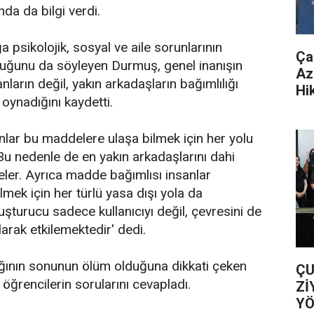
a da bilgi verdi.
 psikolojik, sosyal ve aile sorunlarının
Ça
lduğunu da söyleyen Durmuş, genel inanışın
Az
nların değil, yakın arkadaşların bağımlılığı
Hi
oynadığını kaydetti.
nlar bu maddelere ulaşa bilmek için her yolu
u nedenle de en yakın arkadaşlarını dahi
ler. Ayrıca madde bağımlısı insanlar
ilmek için her türlü yasa dışı yola da
uşturucu sadece kullanıcıyı değil, çevresini de
arak etkilemektedir' dedi.
ığının sonunun ölüm olduğuna dikkati çeken
ÇU
ğrencilerin sorularını cevapladı.
Zİ
YÖ