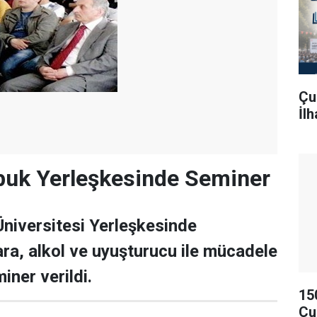
Çu
İl
buk Yerleşkesinde Seminer
Üniversitesi Yerleşkesinde
ara, alkol ve uyuşturucu ile mücadele
iner verildi.
15
Çu