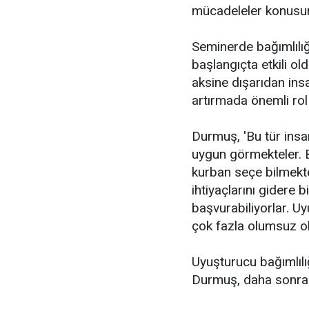
mücadeleler konusund
Seminerde bağımlılığa
başlangıçta etkili o
aksine dışarıdan insa
artırmada önemli rol 
Durmuş, 'Bu tür insa
uygun görmekteler. B
kurban seçe bilmekte
ihtiyaçlarını gidere b
başvurabiliyorlar. Uy
çok fazla olumsuz ol
Uyuşturucu bağımlıl
Durmuş, daha sonra ö