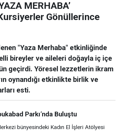
‘YAZA MERHABA’
rsiyerler Gönüllerince
lenen "Yaza Merhaba" etkinliğinde
lli bireyler ve aileleri doğayla iç içe
ün geçirdi. Yöresel lezzetlerin ikram
rın oynandığı etkinlikte birlik ve
rları esti.
bukabad Parkı’nda Buluştu
rkezi bünyesindeki Kadın El İşleri Atölyesi