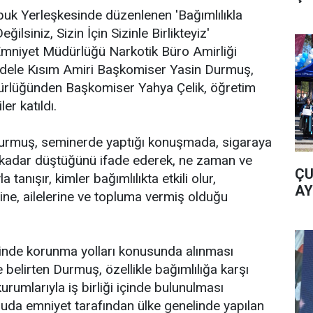
buk Yerleşkesinde düzenlenen 'Bağımlılıkla
lsiniz, Sizin İçin Sizinle Birlikteyiz'
mniyet Müdürlüğü Narkotik Büro Amirliği
dele Kısım Amiri Başkomiser Yasin Durmuş,
rlüğünden Başkomiser Yahya Çelik, öğretim
er katıldı.
urmuş, seminerde yaptığı konuşmada, sigaraya
 kadar düştüğünü ifade ederek, ne zaman ve
ÇU
a tanışır, kimler bağımlılıkta etkili olur,
AY
erine, ailelerine ve topluma vermiş olduğu
ğinde korunma yolları konusunda alınması
belirten Durmuş, özellikle bağımlılığa karşı
rumlarıyla iş birliği içinde bulunulması
nuda emniyet tarafından ülke genelinde yapılan