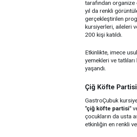
tarafından organize 
yıl da renkli görüntü
gerçekleştirilen pr
kursiyerleri, aileler
200 kişi katıldı.
Etkinlikte, imece us
yemekleri ve tatlıları
yaşandı.
Çiğ Köfte Partis
GastroÇubuk kursiyerl
"çiğ köfte partisi"
v
çocukların da usta aş
etkinliğin en renkli v