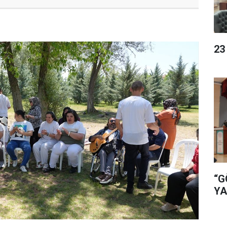
23
“G
YA