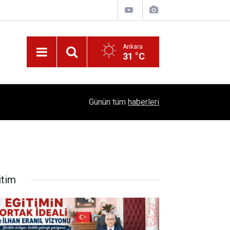
Ankara
31 °C
!
16:41
1504 Kep, Tek Bir Hedef: Bilim Kenti Çubuk
Günün tüm
haberleri
itim