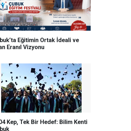
buk’ta Eğitimin Ortak İdeali ve
han Eranıl Vizyonu
04 Kep, Tek Bir Hedef: Bilim Kenti
buk