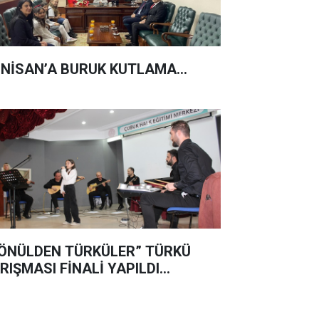
 NİSAN’A BURUK KUTLAMA...
ÖNÜLDEN TÜRKÜLER” TÜRKÜ
RIŞMASI FİNALİ YAPILDI…