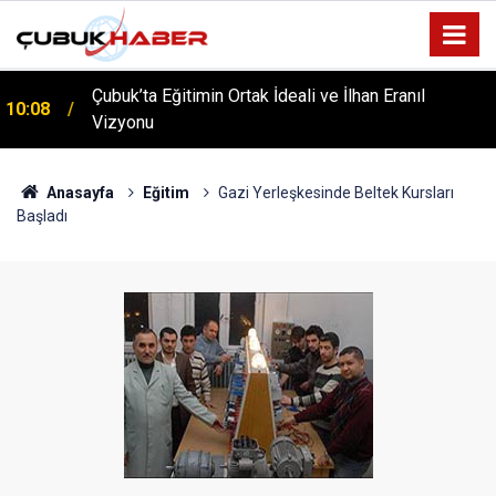
ÇUBUK’TA ‘YAZA MERHABA’ COŞKUSU: Kursiyerler
12:06
Gönüllerince Eğlendi!
Anasayfa
Eğitim
Gazi Yerleşkesinde Beltek Kursları
Başladı