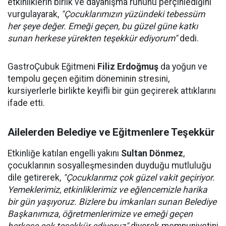
etkinliklerin birlik ve dayanışma ruhunu perçinlediğini
vurgulayarak,
"Çocuklarımızın yüzündeki tebessüm
her şeye değer. Emeği geçen, bu güzel güne katkı
sunan herkese yürekten teşekkür ediyorum"
dedi.
GastroÇubuk Eğitmeni
Filiz Erdoğmuş
da yoğun ve
tempolu geçen eğitim döneminin stresini,
kursiyerlerle birlikte keyifli bir gün geçirerek attıklarını
ifade etti.
Ailelerden Belediye ve Eğitmenlere Teşekkür
Etkinliğe katılan engelli yakını
Sultan Dönmez
,
çocuklarının sosyalleşmesinden duyduğu mutluluğu
dile getirerek,
"Çocuklarımız çok güzel vakit geçiriyor.
Yemeklerimiz, etkinliklerimiz ve eğlencemizle harika
bir gün yaşıyoruz. Bizlere bu imkanları sunan Belediye
Başkanımıza, öğretmenlerimize ve emeği geçen