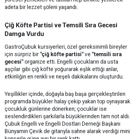
adeta bir lezzet şöleni yaşandı.
Çiğ Köfte Partisi ve Temsili Sıra Gecesi
Damga Vurdu
GastroÇubuk kursiyerleri, özel gereksinimli bireyler
için sürpriz bir
"çiğ köfte partisi"
ve
"temsili sıra
gecesi"
organize etti. Engelli çocukların da usta
aşçılar gibi çiğ köfte yoğurarak eşlik ettiği anlar,
etkinliğin en renkli ve neşeli dakikalarını oluşturdu.
Yeşillikler içinde, doğayla baş başa gerçekleştirilen
programda büyükler halay çekip yakan top oynayarak
çocukluk günlerine dönerken; çocuklar ise
seslendirdikleri şarkılarla büyüklerinden tam not aldı.
Çubuk Engelli ve Engelli Dostları Derneği Başkanı
Bünyamin Çevik de gitarıyla sahne alarak verdiği mini
konserle güne ayrı bir renk kattı.