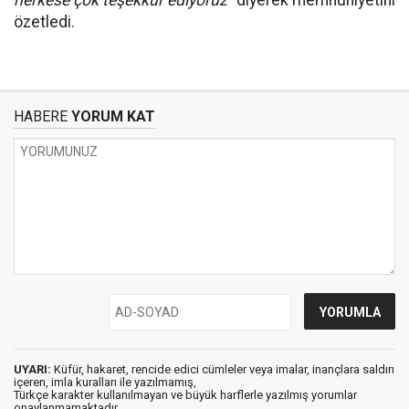
herkese çok teşekkür ediyoruz"
diyerek memnuniyetini
özetledi.
HABERE
YORUM KAT
UYARI:
Küfür, hakaret, rencide edici cümleler veya imalar, inançlara saldırı
içeren, imla kuralları ile yazılmamış,
Türkçe karakter kullanılmayan ve büyük harflerle yazılmış yorumlar
onaylanmamaktadır.