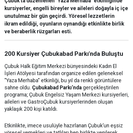
Çubuk'ta düzenlenen "Yaza Merhaba" etkinliğinde
kursiyerler, engelli bireyler ve aileleri doğayla iç içe
unutulmaz bir gün geçirdi. Yöresel lezzetlerin
ikram edildiği, oyunların oynandığı etkinlikte birlik
ve beraberlik rüzgarları esti.
200 Kursiyer Çubukabad Parkı’nda Buluştu
Çubuk Halk Eğitim Merkezi bünyesindeki Kadın El
İşleri Atölyesi tarafından organize edilen geleneksel
"Yaza Merhaba" etkinliği, bu yıl da renkli görüntülere
sahne oldu.
Çubukabad Parkı’nda
gerçekleştirilen
programa; Çubuk Engelsiz Yaşam Merkezi kursiyerleri,
aileleri ve GastroÇubuk kursiyerlerinden oluşan
yaklaşık 200 kişi katıldı.
Etkinlikte, imece usulüyle hazırlanan Çubuk’un eşsiz
yöresel yemekleri ve tatlıları hep birlikte yenilerek