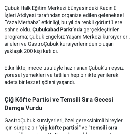
Çubuk Halk Eğitim Merkezi bünyesindeki Kadın El
İşleri Atölyesi tarafından organize edilen geleneksel
"Yaza Merhaba" etkinliği, bu yıl da renkli görüntülere
sahne oldu.
Çubukabad Parkı’nda
gerçekleştirilen
programa; Çubuk Engelsiz Yaşam Merkezi kursiyerleri,
aileleri ve GastroÇubuk kursiyerlerinden oluşan
yaklaşık 200 kişi katıldı.
Etkinlikte, imece usulüyle hazırlanan Çubuk’un eşsiz
yöresel yemekleri ve tatlıları hep birlikte yenilerek
adeta bir lezzet şöleni yaşandı.
Çiğ Köfte Partisi ve Temsili Sıra Gecesi
Damga Vurdu
GastroÇubuk kursiyerleri, özel gereksinimli bireyler
için sürpriz bir
"çiğ köfte partisi"
ve
"temsili sıra