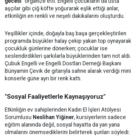
gecesi"
organize etti. Engelli çocukların da usta
aşçılar gibi çiğ köfte yoğurarak eşlik ettiği anlar,
etkinliğin en renkli ve neşeli dakikalarını oluşturdu.
Yeşillikler içinde, doğayla baş başa gerçekleştirilen
programda büyükler halay çekip yakan top oynayarak
çocukluk günlerine dönerken; çocuklar ise
seslendirdikleri şarkılarla büyüklerinden tam not aldı.
Çubuk Engelli ve Engelli Dostları Derneği Başkanı
Bünyamin Çevik de gitarıyla sahne alarak verdiği mini
konserle güne ayrı bir renk kattı.
"Sosyal Faaliyetlerle Kaynaşıyoruz"
Etkinliğin ev sahiplerinden Kadın El İşleri Atölyesi
Sorumlusu
Neslihan Yiğiner
, kursiyerlerin sadece
eğitim alanında değil, sosyal hayatta da yan yana
olmalarını önemsediklerini belirterek şunları söyledi: