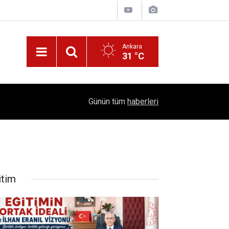
Ankara
31 °C
!
16:41
1504 Kep, Tek Bir Hedef: Bilim Kenti Çubuk
Günün tüm
haberleri
itim