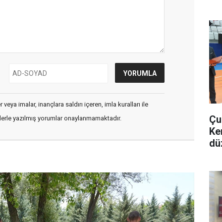
veya imalar, inançlara saldırı içeren, imla kuralları ile
Çu
flerle yazılmış yorumlar onaylanmamaktadır.
Ke
dü