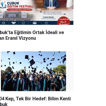
buk’ta Eğitimin Ortak İdeali ve
han Eranıl Vizyonu
04 Kep, Tek Bir Hedef: Bilim Kenti
buk