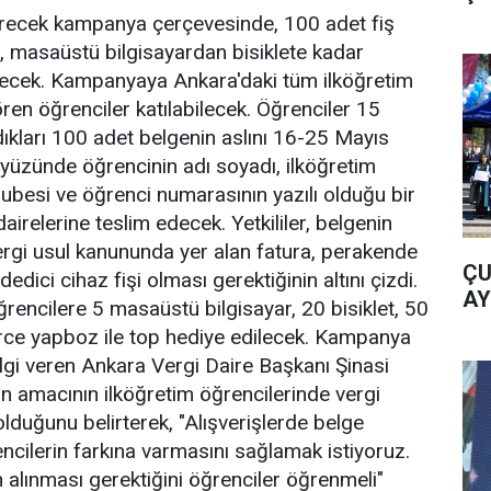
recek kampanya çerçevesinde, 100 adet fiş
, masaüstü bilgisayardan bisiklete kadar
ilecek. Kampanyaya Ankara'daki tüm ilköğretim
ren öğrenciler katılabilecek. Öğrenciler 15
ıkları 100 adet belgenin aslını 16-25 Mayıs
n yüzünde öğrencinin adı soyadı, ilköğretim
 şubesi ve öğrenci numarasının yazılı olduğu bir
airelerine teslim edecek. Yetkililer, belgenin
vergi usul kanununda yer alan fatura, perakende
ÇU
edici cihaz fişi olması gerektiğinin altını çizdi.
AY
rencilere 5 masaüstü bilgisayar, 20 bisiklet, 50
rce yapboz ile top hediye edilecek. Kampanya
gi veren Ankara Vergi Daire Başkanı Şinasi
 amacının ilköğretim öğrencilerinde vergi
olduğunu belirterek, "Alışverişlerde belge
ncilerin farkına varmasını sağlamak istiyoruz.
nin alınması gerektiğini öğrenciler öğrenmeli"