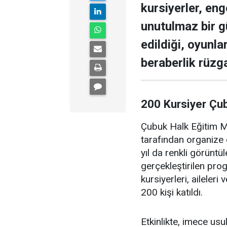
kursiyerler, enge
unutulmaz bir g
edildiği, oyunla
beraberlik rüzga
200 Kursiyer Çu
Çubuk Halk Eğitim Me
tarafından organize 
yıl da renkli görüntü
gerçekleştirilen pr
kursiyerleri, aileler
200 kişi katıldı.
Etkinlikte, imece us