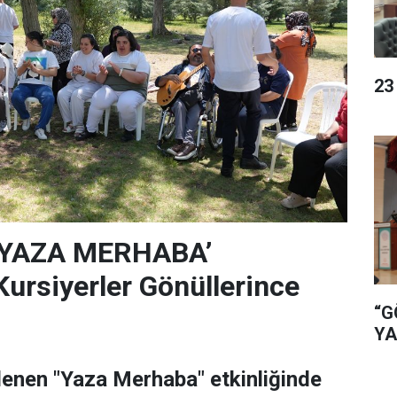
23
‘YAZA MERHABA’
rsiyerler Gönüllerince
“G
YA
lenen "Yaza Merhaba" etkinliğinde