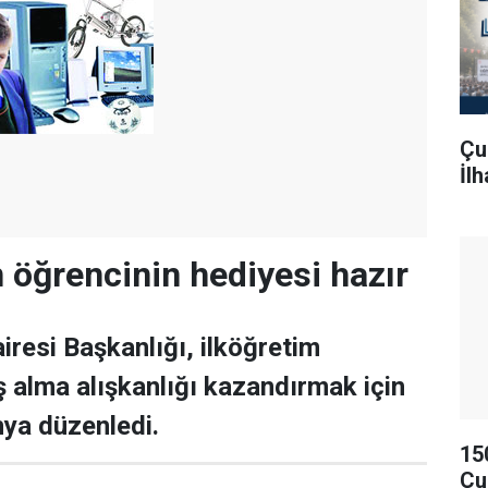
Çu
İl
 öğrencinin hediyesi hazır
iresi Başkanlığı, ilköğretim
iş alma alışkanlığı kazandırmak için
ya düzenledi.
15
Çu