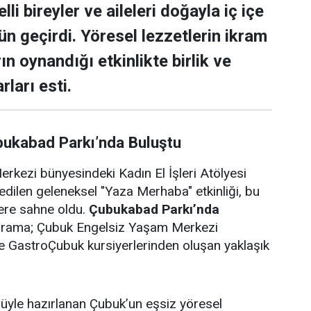
lli bireyler ve aileleri doğayla iç içe
ün geçirdi. Yöresel lezzetlerin ikram
rın oynandığı etkinlikte birlik ve
rları esti.
bukabad Parkı’nda Buluştu
rkezi bünyesindeki Kadın El İşleri Atölyesi
edilen geleneksel "Yaza Merhaba" etkinliği, bu
lere sahne oldu.
Çubukabad Parkı’nda
ograma; Çubuk Engelsiz Yaşam Merkezi
i ve GastroÇubuk kursiyerlerinden oluşan yaklaşık
ulüyle hazırlanan Çubuk’un eşsiz yöresel