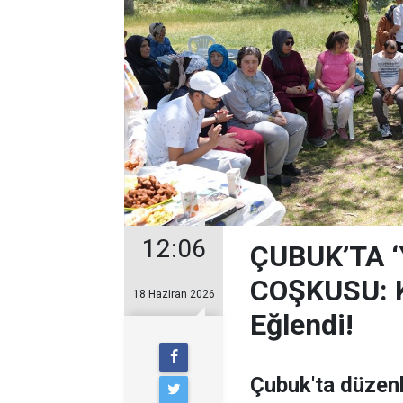
12:06
ÇUBUK’TA 
COŞKUSU: Ku
18 Haziran 2026
Eğlendi!
Çubuk'ta düzen