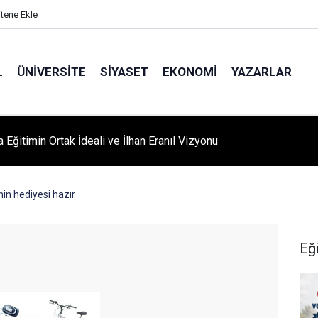
itene Ekle
L
ÜNIVERSITE
SIYASET
EKONOMI
YAZARLAR
A ‘YAZA MERHABA’ COŞKUSU: Kursiyerler Gönüllerince Eğlendi
in hediyesi hazır
Eğ