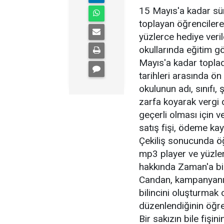
15 Mayıs'a kadar sü
toplayan öğrencilere
yüzlerce hediye ver
okullarında eğitim gö
Mayıs'a kadar toplad
tarihleri arasında ö
okulunun adı, sınıfı,
zarfa koyarak vergi d
geçerli olması için 
satış fişi, ödeme kayd
Çekiliş sonucunda öğ
mp3 player ve yüzle
hakkında Zaman'a bil
Candan, kampanyanın
bilincini oluşturmak 
düzenlendiğinin öğre
Bir sakızın bile fişi