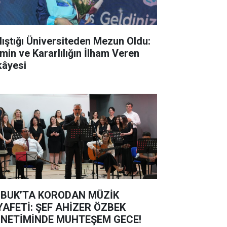
lıştığı Üniversiteden Mezun Oldu:
min ve Kararlılığın İlham Veren
kâyesi
BUK’TA KORODAN MÜZİK
YAFETİ: ŞEF AHİZER ÖZBEK
NETİMİNDE MUHTEŞEM GECE!