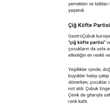
yemekleri ve tatlıları
yaşandı.
Çiğ Köfte Partis
GastroÇubuk kursiyerl
"çiğ köfte partisi"
v
çocukların da usta aş
etkinliğin en renkli v
Yeşillikler içinde, 
büyükler halay çeki
dönerken; çocuklar i
not aldı. Çubuk Enge
Çevik de gitarıyla sa
renk kattı.