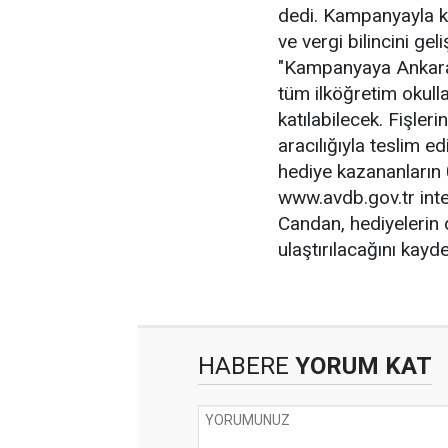
dedi. Kampanyayla k
ve vergi bilincini ge
"Kampanyaya Ankara'
tüm ilköğretim okull
katılabilecek. Fişler
aracılığıyla teslim e
hediye kazananların
www.avdb.gov.tr int
Candan, hediyelerin 
ulaştırılacağını kaydet
HABERE
YORUM KAT