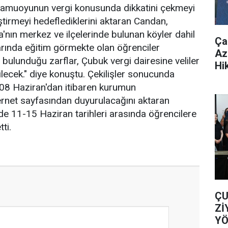
amuoyunun vergi konusunda dikkatini çekmeyi
liştirmeyi hedeflediklerini aktaran Candan,
nın merkez ve ilçelerinde bulunan köyler dahil
Ça
arında eğitim görmekte olan öğrenciler
Az
in bulunduğu zarflar, Çubuk vergi dairesine veliler
Hi
dilecek." diye konuştu. Çekilişler sonucunda
 08 Haziran'dan itibaren kurumun
ernet sayfasından duyurulacağını aktaran
de 11-15 Haziran tarihleri arasında öğrencilere
ti.
ÇU
Zİ
YÖ