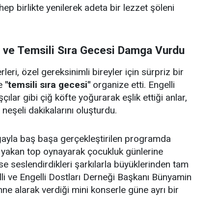
 hep birlikte yenilerek adeta bir lezzet şöleni
i ve Temsili Sıra Gecesi Damga Vurdu
eri, özel gereksinimli bireyler için sürpriz bir
e
"temsili sıra gecesi"
organize etti. Engelli
çılar gibi çiğ köfte yoğurarak eşlik ettiği anlar,
e neşeli dakikalarını oluşturdu.
doğayla baş başa gerçekleştirilen programda
p yakan top oynayarak çocukluk günlerine
se seslendirdikleri şarkılarla büyüklerinden tam
lli ve Engelli Dostları Derneği Başkanı Bünyamin
hne alarak verdiği mini konserle güne ayrı bir