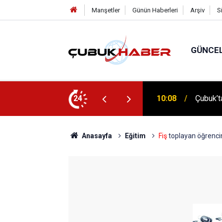
Manşetler
Günün Haberleri
Arşiv
S
GÜNCE
 İlhan Eranıl Vizyonu
24
12:06
ÇUBUK’T
Anasayfa
Eğitim
Fiş
toplayan öğrencin