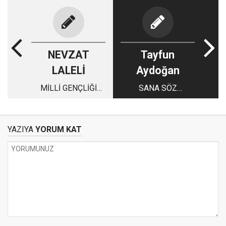
NEVZAT
Tayfun
LALELİ
Aydoğan
MİLLİ GENÇLİĞİ
SANA SÖZ
YETİŞTİRİYORUZ
ASLANIM BU VATAN
HEP SAĞ KALACAK
YAZIYA
YORUM KAT