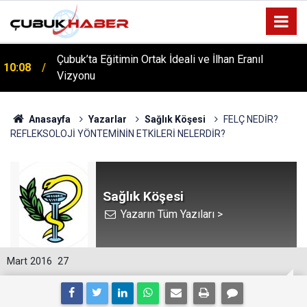
ÇUBUK’TA ‘YAZA MERHABA’ COŞKUSU: Kursiyerler
12:06
Gönüllerince Eğlendi!
Anasayfa
Yazarlar
Sağlık Köşesi
FELÇ NEDİR?
REFLEKSOLOJİ YÖNTEMİNİN ETKİLERİ NELERDİR?
Sağlık Köşesi
Yazarın Tüm Yazıları >
Mart 2016
27