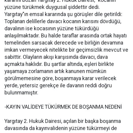
kararını bozan Yargıtay 2. Hukuk Dairesi, "kocanın
yüzüne türükmek duygusal şiddettir dedi.
Yargıtay"ın emsal kararında şu görüşler dile getirildi:
Toplanan delillerle davacı kocanın karısını dövdüğü,
davalının ise kocasının yüzüne tükürdüğü
anlaşılmaktadır. Bu halde taraflar arasında ortak hayatı
temelinden sarsacak derecede ve birliğin devamına
imkan vermeyecek nitelikte bir geçimsizlik mevcut ve
sabittir. Olayların akışı karşısında davacı, dava
açmakta haklıdır. Bu şartlar altında, eşleri birlikte
yaşamaya zorlamanın artık kanunen mümkün
görülmemesine göre, boşanmaya karar verilecek
yerde, yetersiz gerekçe ile davanın reddi doğru
bulunmamıştır.
-KAYIN VALİDEYE TÜKÜRMEK DE BOŞANMA NEDENİ
Yargıtay 2. Hukuk Dairesi, açılan bir başka boşanma
davasında da kayınvalidenin yüzüne tükürmeyi de