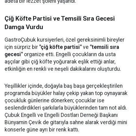
adeta bir lezzet şöleni yaşandı.
Çiğ Köfte Partisi ve Temsili Sıra Gecesi
Damga Vurdu
GastroÇubuk kursiyerleri, özel gereksinimli bireyler
için sürpriz bir
"çiğ köfte partisi"
ve
"temsili sıra
gecesi"
organize etti. Engelli çocukların da usta
aşçılar gibi çiğ köfte yoğurarak eşlik ettiği anlar,
etkinliğin en renkli ve neşeli dakikalarını oluşturdu.
Yeşillikler içinde, doğayla baş başa gerçekleştirilen
programda büyükler halay çekip yakan top oynayarak
çocukluk günlerine dönerken; çocuklar ise
seslendirdikleri şarkılarla büyüklerinden tam not aldı.
Çubuk Engelli ve Engelli Dostları Derneği Başkanı
Bünyamin Çevik de gitarıyla sahne alarak verdiği mini
konserle güne ayrı bir renk kattı.