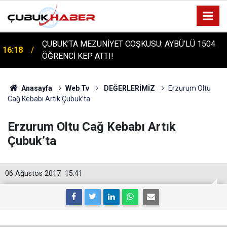
ÇUBUK'TA TARİHİ GÜN: PROTÜRK PLAZMA
16:14
FRAKSİNASYON TESİSİ'NİN TEMELİ ATILDI
Anasayfa
Web Tv
DEĞERLERİMİZ
Erzurum Oltu
Cağ Kebabı Artık Çubuk’ta
Erzurum Oltu Cağ Kebabı Artık
Çubuk’ta
06 Ağustos 2017
15:41