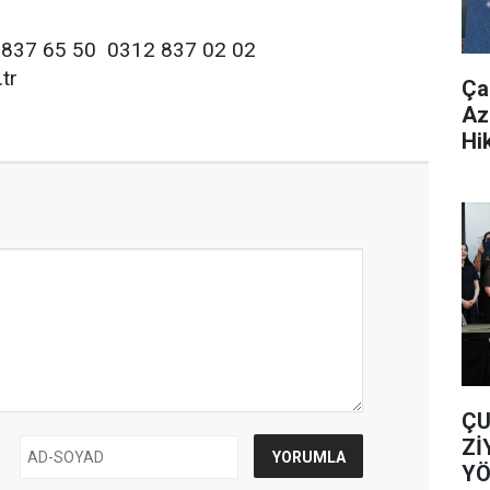
 837 65 50  0312 837 02 02
tr
Ça
Az
Hi
ÇU
Zİ
YÖ