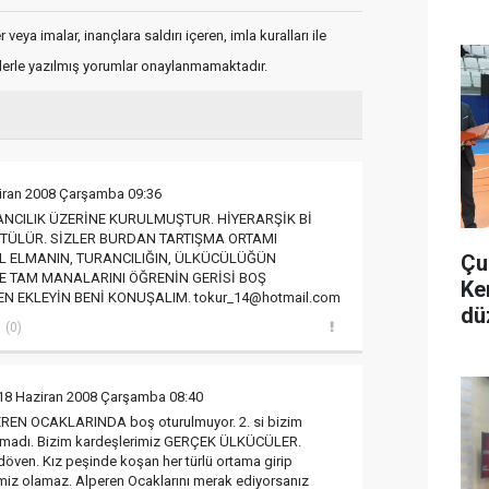
veya imalar, inançlara saldırı içeren, imla kuralları ile
flerle yazılmış yorumlar onaylanmamaktadır.
iran 2008 Çarşamba 09:36
NCILIK ÜZERİNE KURULMUŞTUR. HİYERARŞİK Bİ
TÜLÜR. SİZLER BURDAN TARTIŞMA ORTAMI
Çu
IL ELMANIN, TURANCILIĞIN, ÜLKÜCÜLÜĞÜN
VE TAM MANALARINI ÖĞRENİN GERİSİ BOŞ
Ke
 EKLEYİN BENİ KONUŞALIM. tokur_14@hotmail.com
dü
(0)
18 Haziran 2008 Çarşamba 08:40
EREN OCAKLARINDA boş oturulmuyor. 2. si bizim
almadı. Bizim kardeşlerimiz GERÇEK ÜLKÜCÜLER.
öven. Kız peşinde koşan her türlü ortama girip
miz olamaz. Alperen Ocaklarını merak ediyorsanız