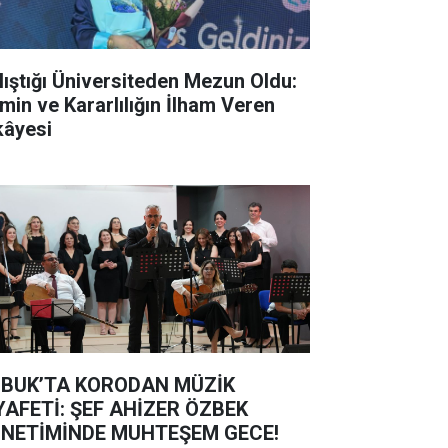
lıştığı Üniversiteden Mezun Oldu:
min ve Kararlılığın İlham Veren
kâyesi
BUK’TA KORODAN MÜZİK
YAFETİ: ŞEF AHİZER ÖZBEK
NETİMİNDE MUHTEŞEM GECE!