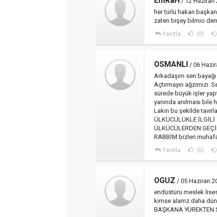
EmRaH
/ 12 Haziran
her türlü hakan başkan.
zaten bişey bilmio dem
Yanıtla
(0)
OSMANLI
/ 06 Hazi
Arkadaşım sen bayağı 
Açtırmayın ağzımızı. S
sürede büyük işler yap
yanında anılması bile ha
Lakin bu şekilde tavı
ÜLKÜCÜLÜKLE İLGİLİ sö
ÜLKÜCÜLERDEN GEÇİN
RABBİM bizleri muhafa
Yanıtla
(0)
OGUZ
/ 05 Haziran 
endüstürü meslek lises
kimse alamz daha dün 
BAŞKANA YÜREKTEN S