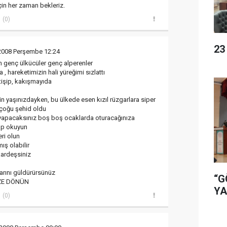
çin her zaman bekleriz.
(0)
23
 2008 Perşembe 12:24
 genç ülkücüler genç alperenler
 hareketimizin hali yüreğimi sızlattı
 itişip, kakışmayıda
izin yaşınızdayken, bu ülkede esen kızıl rüzgarlara siper
r çoğu şehid oldu
e yapacaksınız boş boş ocaklarda oturacağınıza
tap okuyun
eri olun
ış olabilir
kardeşsiniz
rını güldürürsünüz
“G
İZE DÖNÜN
YA
(0)