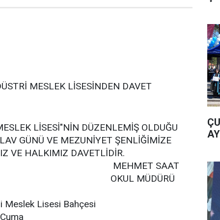
İ MESLEK LİSESİNDEN DAVET
ÇU
MESLEK LİSESİ"NİN DÜZENLEMİŞ OLDUĞU
AY
İLAV GÜNÜ VE MEZUNİYET ŞENLİĞİMİZE
 VE HALKIMIZ DAVETLİDİR.
MET SAAT
L MÜDÜRÜ
i Meslek Lisesi Bahçesi
8 Cuma