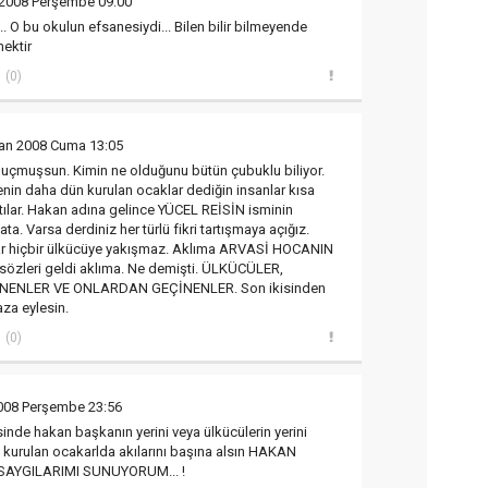
 2008 Perşembe 09:00
. O bu okulun efsanesiydi... Bilen bilir bilmeyende
ektir
(0)
ran 2008 Cuma 13:05
uçmuşsun. Kimin ne olduğunu bütün çubuklu biliyor.
enin daha dün kurulan ocaklar dediğin insanlar kısa
tılar. Hakan adına gelince YÜCEL REİSİN isminin
ta. Varsa derdiniz her türlü fikri tartışmaya açığız.
rlar hiçbir ülkücüye yakışmaz. Aklıma ARVASİ HOCANIN
zleri geldi aklıma. Ne demişti. ÜLKÜCÜLER,
ENLER VE ONLARDAN GEÇİNENLER. Son ikisinden
za eylesin.
(0)
2008 Perşembe 23:56
inde hakan başkanın yerini veya ülkücülerin yerini
kurulan ocakarlda akılarını başına alsın HAKAN
AYGILARIMI SUNUYORUM... !