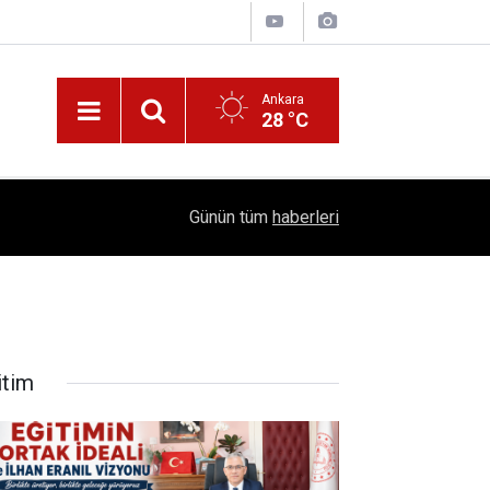
Ankara
28 °C
!
16:41
1504 Kep, Tek Bir Hedef: Bilim Kenti Çubuk
Günün tüm
haberleri
itim