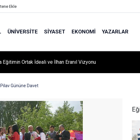
itene Ekle
L
ÜNIVERSITE
SIYASET
EKONOMI
YAZARLAR
A ‘YAZA MERHABA’ COŞKUSU: Kursiyerler Gönüllerince Eğlendi
 Pilav Gününe Davet
Eğ