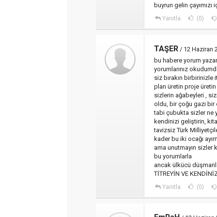
buyrun gelin çayımızı i
Yanıtla
(0)
TAŞER
/ 12 Haziran
bu habere yorum yazan
yorumlarınız okudumda ,
siz bırakın birbirinizle
plan üretin proje üretin
sizlerin ağabeyleri , s
oldu, bir çoğu gazi bi
tabi çubukta sizler n
kendinizi geliştirin, ki
tavizsiz Türk Milliyetçil
kader bu iki ocağı ayırm
ama unutmayın sizler 
bu yorumlarla
ancak ülkücü düşmanla
TİTREYİN VE KENDİN
Yanıtla
(0)