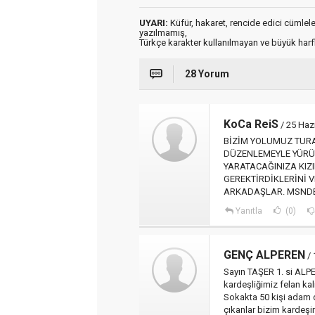
UYARI:
Küfür, hakaret, rencide edici cümleler 
yazılmamış,
Türkçe karakter kullanılmayan ve büyük har
28 Yorum
KoCa ReiS
/ 25 Haz
BİZİM YOLUMUZ TURA
DÜZENLEMEYLE YÜRÜ
YARATACAĞINIZA KIZ
GEREKTİRDİKLERİNİ 
ARKADAŞLAR. MSNDEN
Yanıtla
(0)
GENÇ ALPEREN
/ 
Sayın TAŞER 1. si ALP
kardeşliğimiz felan k
Sokakta 50 kişi adam d
çıkanlar bizim kardeşi