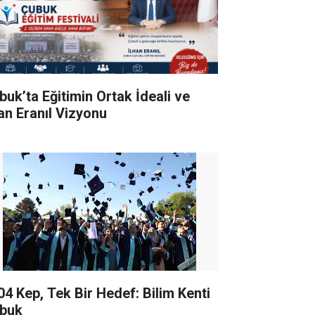
buk’ta Eğitimin Ortak İdeali ve
han Eranıl Vizyonu
04 Kep, Tek Bir Hedef: Bilim Kenti
buk