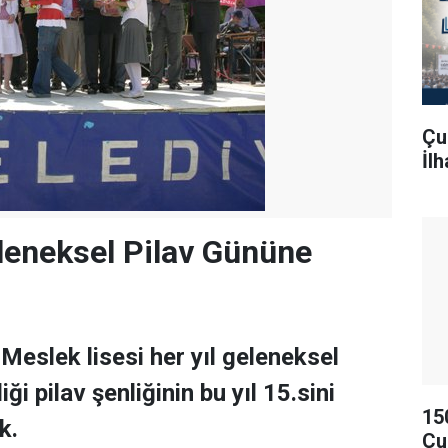
Çu
İl
leneksel Pilav Gününe
Meslek lisesi her yıl geleneksel
ği pilav şenliğinin bu yıl 15.sini
15
k.
Çu