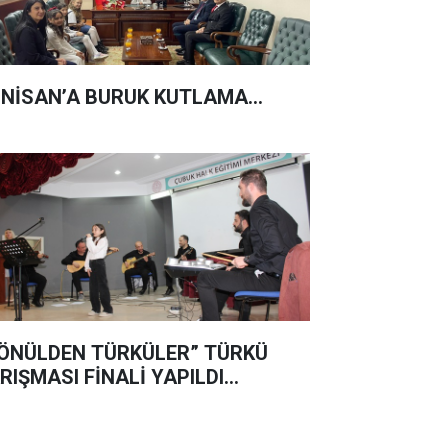
 NİSAN’A BURUK KUTLAMA...
ÖNÜLDEN TÜRKÜLER” TÜRKÜ
RIŞMASI FİNALİ YAPILDI…