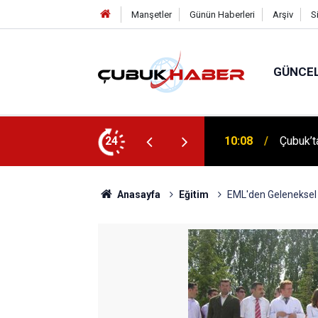
Manşetler
Günün Haberleri
Arşiv
S
GÜNCE
 İlhan Eranıl Vizyonu
24
12:06
ÇUBUK’T
Anasayfa
Eğitim
EML'den Geleneksel