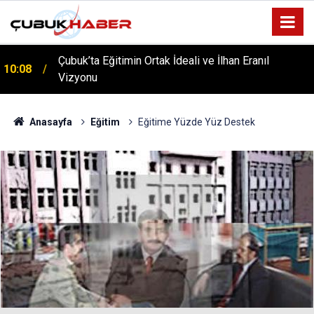
Çubuk’ta Eğitimin Ortak İdeali ve İlhan Eranıl
10:08
Vizyonu
ÇUBUK’TA ‘YAZA MERHABA’ COŞKUSU: Kursiyerler
12:06
Gönüllerince Eğlendi!
Anasayfa
Eğitim
Eğitime Yüzde Yüz Destek