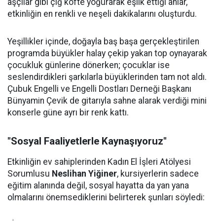
aşçılar gibi çiğ köfte yoğurarak eşlik ettiği anlar,
etkinliğin en renkli ve neşeli dakikalarını oluşturdu.
Yeşillikler içinde, doğayla baş başa gerçekleştirilen
programda büyükler halay çekip yakan top oynayarak
çocukluk günlerine dönerken; çocuklar ise
seslendirdikleri şarkılarla büyüklerinden tam not aldı.
Çubuk Engelli ve Engelli Dostları Derneği Başkanı
Bünyamin Çevik de gitarıyla sahne alarak verdiği mini
konserle güne ayrı bir renk kattı.
"Sosyal Faaliyetlerle Kaynaşıyoruz"
Etkinliğin ev sahiplerinden Kadın El İşleri Atölyesi
Sorumlusu
Neslihan Yiğiner
, kursiyerlerin sadece
eğitim alanında değil, sosyal hayatta da yan yana
olmalarını önemsediklerini belirterek şunları söyledi: