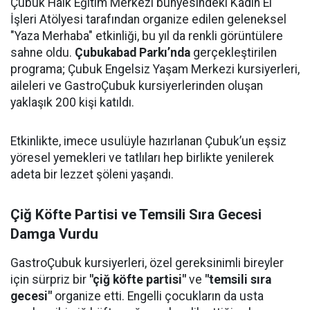
Çubuk Halk Eğitim Merkezi bünyesindeki Kadın El
İşleri Atölyesi tarafından organize edilen geleneksel
"Yaza Merhaba" etkinliği, bu yıl da renkli görüntülere
sahne oldu.
Çubukabad Parkı’nda
gerçekleştirilen
programa; Çubuk Engelsiz Yaşam Merkezi kursiyerleri,
aileleri ve GastroÇubuk kursiyerlerinden oluşan
yaklaşık 200 kişi katıldı.
Etkinlikte, imece usulüyle hazırlanan Çubuk’un eşsiz
yöresel yemekleri ve tatlıları hep birlikte yenilerek
adeta bir lezzet şöleni yaşandı.
Çiğ Köfte Partisi ve Temsili Sıra Gecesi
Damga Vurdu
GastroÇubuk kursiyerleri, özel gereksinimli bireyler
için sürpriz bir
"çiğ köfte partisi"
ve
"temsili sıra
gecesi"
organize etti. Engelli çocukların da usta