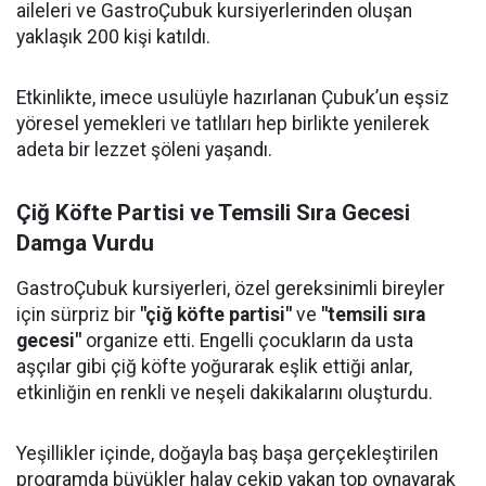
aileleri ve GastroÇubuk kursiyerlerinden oluşan
yaklaşık 200 kişi katıldı.
Etkinlikte, imece usulüyle hazırlanan Çubuk’un eşsiz
yöresel yemekleri ve tatlıları hep birlikte yenilerek
adeta bir lezzet şöleni yaşandı.
Çiğ Köfte Partisi ve Temsili Sıra Gecesi
Damga Vurdu
GastroÇubuk kursiyerleri, özel gereksinimli bireyler
için sürpriz bir
"çiğ köfte partisi"
ve
"temsili sıra
gecesi"
organize etti. Engelli çocukların da usta
aşçılar gibi çiğ köfte yoğurarak eşlik ettiği anlar,
etkinliğin en renkli ve neşeli dakikalarını oluşturdu.
Yeşillikler içinde, doğayla baş başa gerçekleştirilen
programda büyükler halay çekip yakan top oynayarak