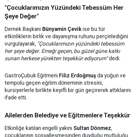
"Çocuklarımızın Yüzündeki Tebessüm Her
Şeye Değer"
Dernek Başkanı
Bünyamin Çevik
ise bu tür
etkinliklerin birlik ve dayanışma ruhunu perçinlediğini
vurgulayarak,
"Çocuklarımızın yüzündeki tebessüm
her şeye değer. Emeği geçen, bu güzel güne katkı
sunan herkese yürekten teşekkür ediyorum"
dedi.
GastroÇubuk Eğitmeni
Filiz Erdoğmuş
da yoğun ve
tempolu geçen eğitim döneminin stresini,
kursiyerlerle birlikte keyifli bir gün geçirerek attıklarını
ifade etti.
Ailelerden Belediye ve Eğitmenlere Teşekkür
Etkinliğe katılan engelli yakını
Sultan Dönmez
,
çocuklarının sosyalleşmesinden duyduğu mutluluğu