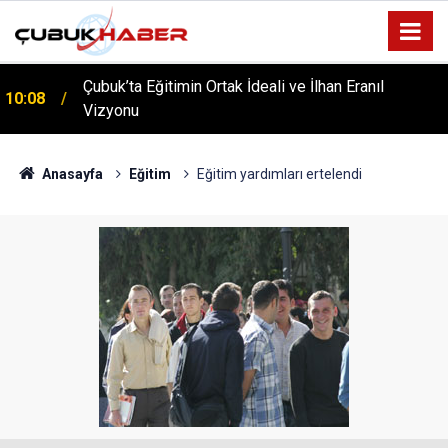
Çubuk’ta Eğitimin Ortak İdeali ve İlhan Eranıl
10:08
Vizyonu
ÇUBUK’TA ‘YAZA MERHABA’ COŞKUSU: Kursiyerler
12:06
Gönüllerince Eğlendi!
Anasayfa
Eğitim
Eğitim yardımları ertelendi